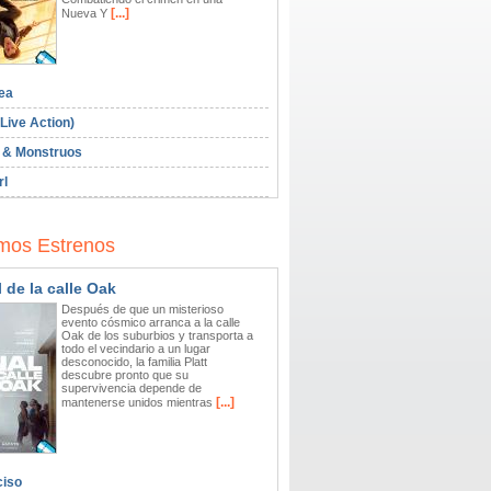
[...]
Nueva Y
ea
Live Action)
 & Monstruos
rl
mos Estrenos
l de la calle Oak
Después de que un misterioso
evento cósmico arranca a la calle
Oak de los suburbios y transporta a
todo el vecindario a un lugar
desconocido, la familia Platt
descubre pronto que su
supervivencia depende de
[...]
mantenerse unidos mientras
ciso