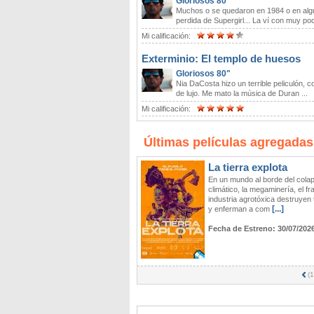
Gloriosos 80"
Muchos o se quedaron en 1984 o en alg
perdida de Supergirl... La ví con muy poc
Mi calificación:
Exterminio: El templo de huesos
Gloriosos 80"
Nia DaCosta hizo un terrible peliculón, c
de lujo. Me mato la música de Duran ...
Mi calificación:
Últimas películas agregadas
La tierra explota
En un mundo al borde del cola
climático, la megaminería, el fr
industria agrotóxica destruyen t
[...]
y enferman a com
Fecha de Estreno:
30/07/202
(
1