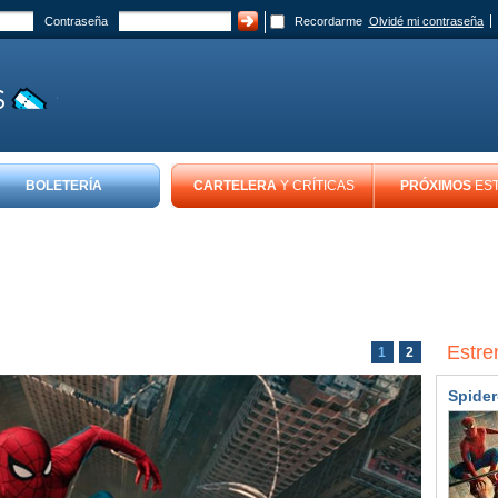
Contraseña
Recordarme
Olvidé mi contraseña
BOLETERÍA
CARTELERA
Y CRÍTICAS
PRÓXIMOS
ES
Estre
1
2
Spider