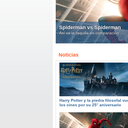
Informe: los 100 cines con
invierno
Analizo las cifras de los cines entre e
Noticias
Harry Potter y la piedra filosofal vu
los cines por su 25° aniversario