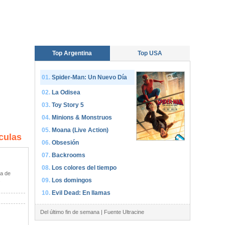
Top Argentina
Top USA
Spider-Man: Un Nuevo Día
La Odisea
Toy Story 5
Minions & Monstruos
Moana (Live Action)
culas
Obsesión
Backrooms
Los colores del tiempo
a de
Los domingos
s
Evil Dead: En llamas
Del último fin de semana | Fuente Ultracine