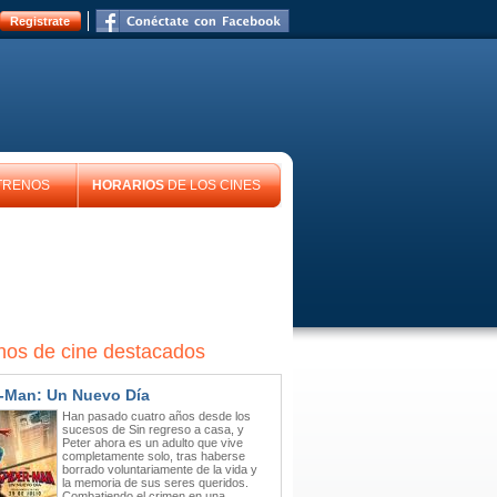
Registrate
TRENOS
HORARIOS
DE LOS CINES
nos de cine destacados
-Man: Un Nuevo Día
Han pasado cuatro años desde los
sucesos de Sin regreso a casa, y
Peter ahora es un adulto que vive
completamente solo, tras haberse
borrado voluntariamente de la vida y
la memoria de sus seres queridos.
Combatiendo el crimen en una