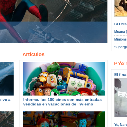
La Odis
 más entradas vendidas en vacaciones de
Moana (
l 1º de julio y el domingo 2 de agosto
Minions
Supergi
Artículos
Próxi
El fina
elve a
Informe: los 100 cines con más entradas
vendidas en vacaciones de invierno
Yo, Nar