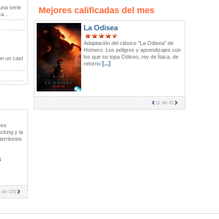
una serie
Mejores calificadas del mes
a...
La Odisea
Adaptación del clásico "La Odisea" de
Homero. Los peligros y aprendizajes con
los que se topa Odiseo, rey de Ítaca, de
on un cast
[...]
retorno
(
1
de 6)
Adolescencia, sexo y muerte
pso
en Campamento Miasma
acking y la
Sin sinopsis por el momento
erritorios
Fecha de Estreno:
13/08/2026
6
de 10)