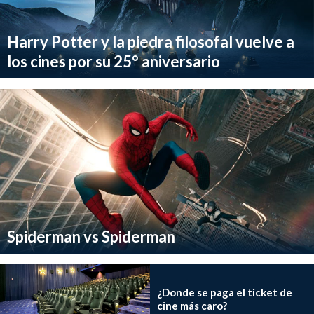
Harry Potter y la piedra filosofal vuelve a
los cines por su 25° aniversario
Spiderman vs Spiderman
¿Donde se paga el ticket de
cine más caro?