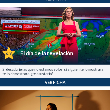
El día de la revelación
6.9
Si descubrieras que no estamos solos, si alguien te lo mostrara,
te lo demostrara, ¿te asustaría?
VER FICHA