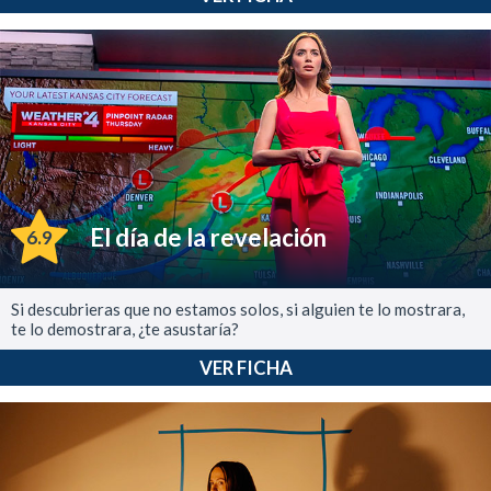
El día de la revelación
6.9
Si descubrieras que no estamos solos, si alguien te lo mostrara,
te lo demostrara, ¿te asustaría?
VER FICHA