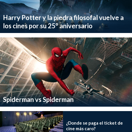
Harry Potter y la piedra filosofal vuelve a
los cines por su 25° aniversario
Spiderman vs Spiderman
¿Donde se paga el ticket de
cine más caro?