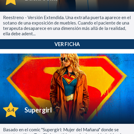
Reestreno - Versión Extendida. Una extraña puerta aparece en el
sotano de una exposición de muebles. Cuando el paciente de una
terapeuta desaparece en una dimensión más allá de la realidad,
ella debe adent...
VER FICHA
Supergirl
6.4
Basado en el comic "Supergirl: Mujer del Mañana" donde se