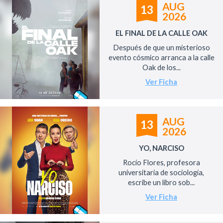
AUG
13
2026
EL FINAL DE LA CALLE OAK
Después de que un misterioso
evento cósmico arranca a la calle
Oak de los...
Ver Ficha
AUG
13
2026
YO, NARCISO
Rocío Flores, profesora
universitaria de sociología,
escribe un libro sob...
Ver Ficha