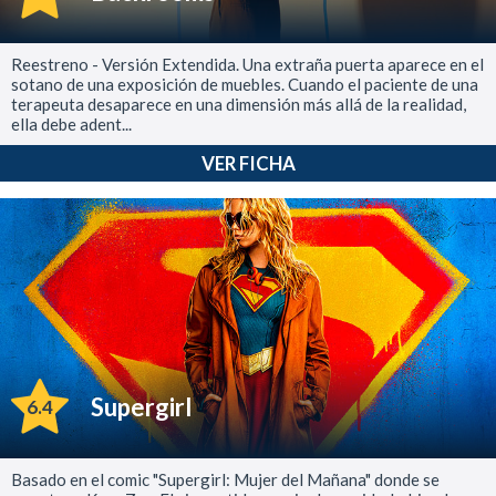
Reestreno - Versión Extendida. Una extraña puerta aparece en el
sotano de una exposición de muebles. Cuando el paciente de una
terapeuta desaparece en una dimensión más allá de la realidad,
ella debe adent...
VER FICHA
Supergirl
6.4
Basado en el comic "Supergirl: Mujer del Mañana" donde se