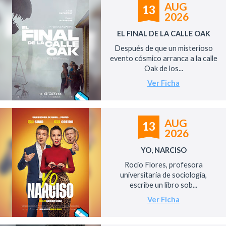
AUG
13
2026
EL FINAL DE LA CALLE OAK
Después de que un misterioso
evento cósmico arranca a la calle
Oak de los...
Ver Ficha
AUG
13
2026
YO, NARCISO
Rocío Flores, profesora
universitaria de sociología,
escribe un libro sob...
Ver Ficha