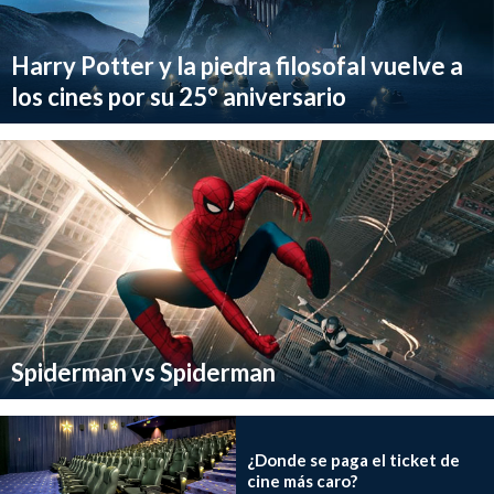
Harry Potter y la piedra filosofal vuelve a
los cines por su 25° aniversario
Spiderman vs Spiderman
¿Donde se paga el ticket de
cine más caro?