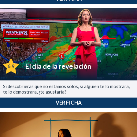
El día de la revelación
6.9
Si descubrieras que no estamos solos, si alguien te lo mostrara,
te lo demostrara, ¿te asustaría?
VER FICHA