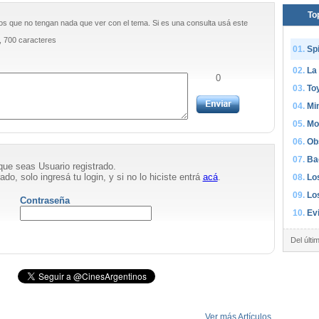
To
os que no tengan nada que ver con el tema. Si es una consulta usá este
, 700 caracteres
Sp
La
0
Toy
Mi
Mo
Ob
Ba
que seas Usuario registrado.
ado, solo ingresá tu login, y si no lo hiciste entrá
acá
.
Lo
Lo
Contraseña
Ev
Del últi
Ver más Artículos