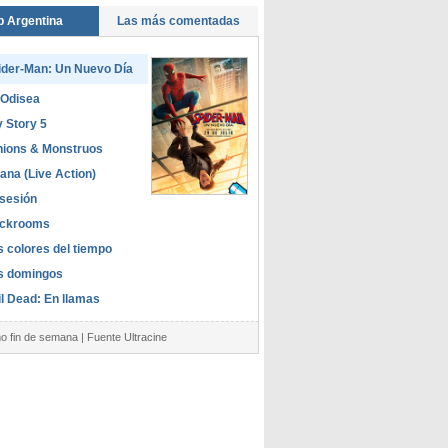
p Argentina
Las más comentadas
ider-Man: Un Nuevo Día
 Odisea
 Story 5
nions & Monstruos
ana (Live Action)
sesión
ckrooms
s colores del tiempo
s domingos
il Dead: En llamas
mo fin de semana | Fuente Ultracine