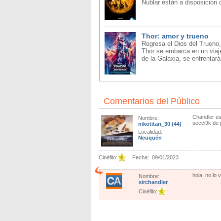
Nublar están a disposición 
Thor: amor y trueno
Regresa el Dios del Truen
Thor se embarca en un viaje
de la Galaxia, se enfrentar
Comentarios del Público
Chandler es
Nombre:
secci9k de 
nikotitan_30
(44)
Localidad:
Neuquén
Cinéfilo:
Fecha:
09/01/2023
hola, no lo 
Nombre:
sirchandler
Cinéfilo: