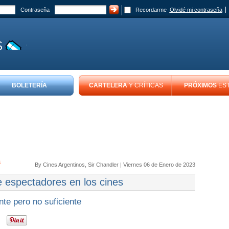
Contraseña
Recordarme
Olvidé mi contraseña
BOLETERÍA
CARTELERA
Y CRÍTICAS
PRÓXIMOS
ES
s
By
Cines Argentinos
, Sir Chandler |
Viernes 06 de Enero de 2023
e espectadores en los cines
te pero no suficiente