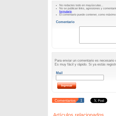
No redactes todo en mayúsculas...
No se publican links, agresiones y comentari
formulario
.
El comentario puede contener, como máximo
Comentario
Para enviar un comentario es necesario 
Es muy fácil y rápido. Si ya estás registr
Mail
Comentarios
1
Artículos relacionados