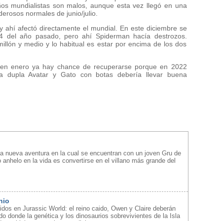
os mundialistas son malos, aunque esta vez llegó en una
erosos normales de junio/julio.
 ahí afectó directamente el mundial. En este diciembre se
3,4 del año pasado, pero ahí Spiderman hacía destrozos.
llón y medio y lo habitual es estar por encima de los dos
 en enero ya hay chance de recuperarse porque en 2022
la dupla Avatar y Gato con botas debería llevar buena
a nueva aventura en la cual se encuentran con un joven Gru de
 anhelo en la vida es convertirse en el villano más grande del
nio
idos en Jurassic World: el reino caido, Owen y Claire deberán
o donde la genética y los dinosaurios sobrevivientes de la Isla