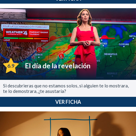
El día de la revelación
6.9
Si descubrieras que no estamos solos, si alguien te lo mostrara,
te lo demostrara, ¿te asustaría?
VER FICHA