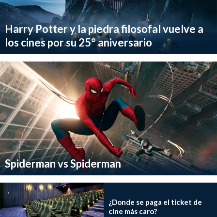
Harry Potter y la piedra filosofal vuelve a
los cines por su 25° aniversario
Spiderman vs Spiderman
¿Donde se paga el ticket de
cine más caro?