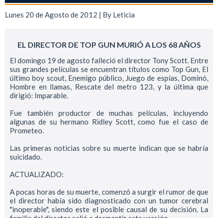
Lunes 20 de Agosto de 2012 | By
Leticia
EL DIRECTOR DE TOP GUN MURIÓ A LOS 68 AÑOS
El domingo 19 de agosto falleció el director Tony Scott. Entre
sus grandes películas se encuentran títulos como Top Gun, El
último boy scout, Enemigo público, Juego de espías, Dominó,
Hombre en llamas, Rescate del metro 123, y la última que
dirigió: Imparable.
Fue también productor de muchas películas, incluyendo
algunas de su hermano Ridley Scott, como fue el caso de
Prometeo.
Las primeras noticias sobre su muerte indican que se habría
suicidado.
ACTUALIZADO:
A pocas horas de su muerte, comenzó a surgir el rumor de que
el director había sido diagnosticado con un tumor cerebral
"inoperable", siendo este el posible causal de su decisión. La
familia del director salió a desmentir esta versión.