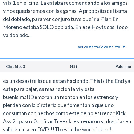
vi la 1 en el cine. La estaba recomendando a los amigos
y nos quedaremos con las ganas. A propósito del tema
del doblado, para ver conjuro tuve que ir a Pilar. En
Moreno estaba SOLO doblada. En ese Hoyts casi todo
va doblado...
ver comentario completo
Cinefilo: 0
(43)
Palermo
es un desastre lo que estan haciendo!This is the End ya
esta para bajar, es más recien la vi y esta
buenisima!!Demoran un monton en los estrenos y
pierden con la pirateria que fomentan a que uno
consuman con hechos como este de no estrenar Kick
Ass 2!!paso c0on Star Treek la estrenaron y a los dias ya
salio en usa en DVD!!!Tb esta the world´s end!!