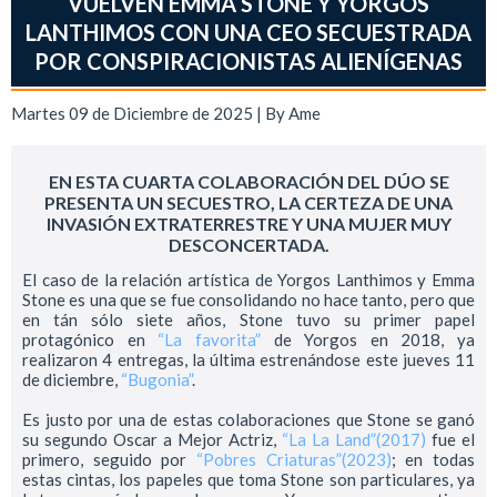
VUELVEN EMMA STONE Y YORGOS
LANTHIMOS CON UNA CEO SECUESTRADA
POR CONSPIRACIONISTAS ALIENÍGENAS
Martes 09 de Diciembre de 2025 | By
Ame
EN ESTA CUARTA COLABORACIÓN DEL DÚO SE
PRESENTA UN SECUESTRO, LA CERTEZA DE UNA
INVASIÓN EXTRATERRESTRE Y UNA MUJER MUY
DESCONCERTADA.
El caso de la relación artística de Yorgos Lanthimos y Emma
Stone es una que se fue consolidando no hace tanto, pero que
en tán sólo siete años, Stone tuvo su primer papel
protagónico en
“La favorita”
de Yorgos en 2018, ya
realizaron 4 entregas, la última estrenándose este jueves 11
de diciembre,
“Bugonia”
.
Es justo por una de estas colaboraciones que Stone se ganó
su segundo Oscar a Mejor Actriz,
“La La Land”(2017)
fue el
primero, seguido por
“Pobres Criaturas”(2023)
; en todas
estas cintas, los papeles que toma Stone son particulares, ya