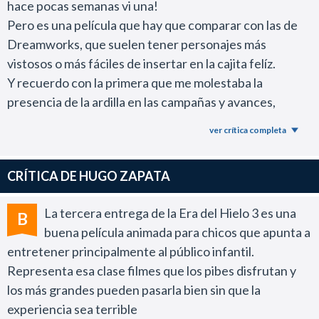
hace pocas semanas vi una!
Pero es una película que hay que comparar con las de
Dreamworks, que suelen tener personajes más
vistosos o más fáciles de insertar en la cajita felíz.
Y recuerdo con la primera que me molestaba la
presencia de la ardilla en las campañas y avances,
siendo que en la película aparece de vez en cuando. Acá
ver crítica completa
sigue todo igual...
Eso es bueno por ahí, ya que la película mantiene la idea
CRÍTICA DE HUGO ZAPATA
de la primera. Es una fórmula que les ha resultado, y es
diferente a la de las otras compañías.
La tercera entrega de la Era del Hielo 3 es una
B
Los chicos claramente la pasan bien y se mantienen
buena película animada para chicos que apunta a
atentos a lo que pasa, y eso es un gran punto a favor en
entretener principalmente al público infantil.
una película que apunta casi exclusivamente a los niños
Representa esa clase filmes que los pibes disfrutan y
que a veces Pixar no lo logra, por no limitar su público.
los más grandes pueden pasarla bien sin que la
Por el lado técnico, pude ver la versión 3D, y
experiencia sea terrible
personalmente festejo que en varias películas 3D de