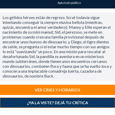
Apta todo público
Los gélidos héroes están de regreso. Scrat todavía sigue
intentando conseguir la siempre elusiva bellota (mientras,
quizás, encuentra el amor verdadero); Manny y Ellie esperan el
nacimiento de su mini mamut; Sid, el perezoso, se mete en
problemas cuando crea una familia provisional después de
encontrar unos huevos de dinosaurio; y Diego, el tigre dientes
de sable, se pregunta si el estar mucho tiempo con sus amigos
lo está “suavizando” un poco. En una misión para rescatar al
desafortunado Sid, la pandilla se aventura en un misterioso
mundo subterráneo, donde tienen unos encuentros cercanos
con dinosaurios, combaten flora y fauna que se ha vuelto loca y
conocen a una implacable comadreja tuerta, cazadora de
dinosaurios, de nombre Buck.
VER CINES Y HORARIOS
¿YA LA VISTE? DEJÁ TU CRÍTICA