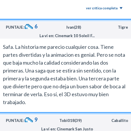
citados Manny y Diego, los cuales al parecer han
ver crítica completa
quedado bastante docilizados.
6
PUNTAJE:
Ivan(28)
Tigre
La ví en: Cinemark 10 Soleil F...
Safa. La historia me parecio cualquier cosa. Tiene
partes divertidas y la animacion es genial. Pero se nota
que baja mucho la calidad considerando las dos
primeras. Una saga que se estira sin sentido, con la
primera y la segunda estaba bien. Una tercera parte
que divierte pero que no deja un buen sabor de boca al
terminar de verla. Eso sí, el 3D estuvo muy bien
trabajado.
9
PUNTAJE:
Tobi018(39)
Caballito
La ví en: Cinemark San Justo