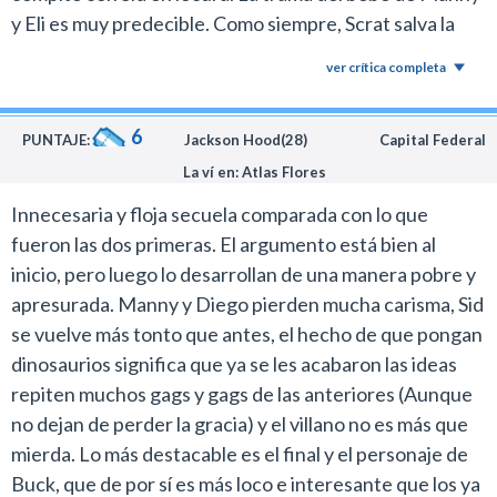
y Eli es muy predecible. Como siempre, Scrat salva la
peli, esta vez peleando por la bellota con su nueva novia
ver crítica completa
(de antología cuando los descubren "transando" detrás
de unos arbustos). Linda pero esperaba más.
6
PUNTAJE:
Jackson Hood(28)
Capital Federal
La ví en: Atlas Flores
Innecesaria y floja secuela comparada con lo que
fueron las dos primeras. El argumento está bien al
inicio, pero luego lo desarrollan de una manera pobre y
apresurada. Manny y Diego pierden mucha carisma, Sid
se vuelve más tonto que antes, el hecho de que pongan
dinosaurios significa que ya se les acabaron las ideas
repiten muchos gags y gags de las anteriores (Aunque
no dejan de perder la gracia) y el villano no es más que
mierda. Lo más destacable es el final y el personaje de
Buck, que de por sí es más loco e interesante que los ya