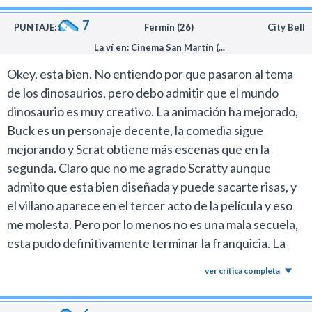
le aportan nada a la serie.
Los personajes cumplieron un ciclo. El laburo que
7
PUNTAJE:
Fermín (26)
City Bell
hicieron con la animación es realmente muy bueno,
La ví en: Cinema San Martín (...
pero llegó el tiempo de crear nuevas historias.
Okey, esta bien. No entiendo por que pasaron al tema
De todas maneras, en estas vacaciones de invierno que
de los dinosaurios, pero debo admitir que el mundo
se acercan la película es una buena opción para que los
dinosaurio es muy creativo. La animación ha mejorado,
más chicos se entretengan en el cine
Buck es un personaje decente, la comedia sigue
mejorando y Scrat obtiene más escenas que en la
segunda. Claro que no me agrado Scratty aunque
admito que esta bien diseñada y puede sacarte risas, y
el villano aparece en el tercer acto de la película y eso
me molesta. Pero por lo menos no es una mala secuela,
esta pudo definitivamente terminar la franquicia. La
recomeindo solo para los fans de la franquicia.
ver crítica completa