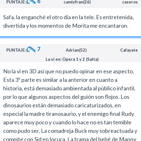
6
PUNTAJE:
camiyfran(26)
caseros
Safa, la enganché el otro día en la tele. Es entretenida,
divertida y los momentos de Morita me encantaron.
7
PUNTAJE:
Adrian(52)
Cafayate
La ví en: Opera 1 y 2 (Salta)
No la ví en 3D así que no puedo opinar en ese aspecto.
Esta 3º parte es similar a la anterior en cuanto a
historia, está demasiado ambientada al público infantil,
por lo que algunos aspectos del guión son flojos. Los
dinosaurios están demasiado caricaturizados, en
especial la madre tiranosaurio, y el enemigo final Rudy
aparece muy poco y cuando lo hace no es tan temible
como pudo ser. La comadreja Buck muy sobreactuada y
compite con Sid en locura. La trama del bebé de Manny