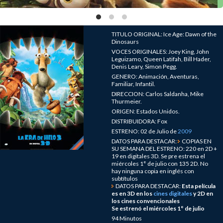
TITULO ORIGINAL: Ice Age: Dawn of the
Dinosaurs
VOCES ORIGINALES: Joey King, John
Leguizamo, Queen Latifah, Bill Hader,
Denis Leary, Simon Pegg.
GENERO: Animación, Aventuras,
Familiar, Infantil.
DIRECCION: Carlos Saldanha, Mike
Thurmeier.
ORIGEN: Estados Unidos.
DISTRIBUIDORA: Fox
ESTRENO: 02 de Julio de
2009
DATOS PARA DESTACAR:
COPIAS EN
SU SEMANA DEL ESTRENO: 220 en 2D +
19 en digitales 3D. Se pre estrena el
miércoles 1° de julio con 135 2D. No
hay ninguna copia en inglés con
subtítulos
DATOS PARA DESTACAR:
Esta película
es en 3D en los
cines digitales
y 2D en
los cines convencionales
Se estrenó el miércoles 1° de julio
94 Minutos