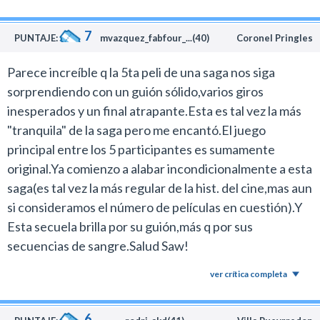
años dentro de esta historia.
De todas maneras si bien este estreno no me cautivó
7
PUNTAJE:
mvazquez_fabfour_...(40)
Coronel Pringles
como lo hizo la saga previamente no tengo duda que
como propuesta de terror esta película es superior a lo
Parece increíble q la 5ta peli de una saga nos siga
que fueron los capítulos 5 de Martes 13 , Halloween o
sorprendiendo con un guión sólido,varios giros
Freddy.
inesperados y un final atrapante.Esta es tal vez la más
Sin duda me quedo con esto.
"tranquila" de la saga pero me encantó.El juego
Algo que me molestó un poco de esta nueva trama es
principal entre los 5 participantes es sumamente
que a la larga por donde la mires me parece que todo
original.Ya comienzo a alabar incondicionalmente a esta
fue un largo prólogo comercial para lo que va a venir,
saga(es tal vez la más regular de la hist. del cine,mas aun
que si no la joden tendría que ser el gran final con el que
si consideramos el número de películas en cuestión).Y
cierre todo de una maldita vez.
Esta secuela brilla por su guión,más q por sus
El juego del miedo no puede seguir de la sexta secuela
secuencias de sangre.Salud Saw!
porque destruirían el buen recuerdo de los primeros
ver crítica completa
filmes. Ya es un milagro que llegaron a las cinco
películas. Es mi opinión. Creo que es mejor dejarnos a
6