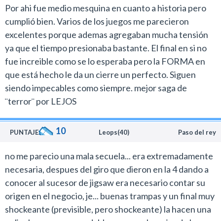
trabajo en equipo promueve mejores seres humanos.
Por ahi fue medio mesquina en cuanto a historia pero
Disfruten de la vida y recuérdenlo!
cumplió bien. Varios de los juegos me parecieron
excelentes porque ademas agregaban mucha tensión
ya que el tiempo presionaba bastante. El final en si no
fue increible como se lo esperaba pero la FORMA en
que está hecho le da un cierre un perfecto. Siguen
siendo impecables como siempre. mejor saga de
¨terror¨ por LEJOS
10
PUNTAJE:
Leops(40)
Paso del rey
no me parecio una mala secuela... era extremadamente
necesaria, despues del giro que dieron en la 4 dando a
conocer al sucesor de jigsaw era necesario contar su
origen en el negocio, je... buenas trampas y un final muy
shockeante (previsible, pero shockeante) la hacen una