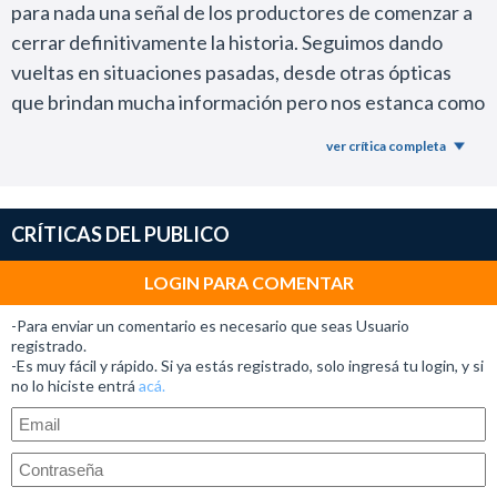
para nada una señal de los productores de comenzar a
cerrar definitivamente la historia. Seguimos dando
vueltas en situaciones pasadas, desde otras ópticas
que brindan mucha información pero nos estanca como
espectadores en un punto muerto. Ok, Hoffman es el
ver crítica completa
discípulo de John Kramer ¿Y entonces?
Jigsaw es uno de los personajes del género del terror
más apasionantes que surgieron en las últimas décadas.
CRÍTICAS DEL PUBLICO
Es un sujeto muy complejo que nos atrapó por no caer
en el rol del loquito que mata gente porque sí. No es
LOGIN PARA COMENTAR
Jason ni Michael Mayers, aunque con ellos también la
-Para enviar un comentario es necesario que seas Usuario
pasamos bien.
registrado.
-Es muy fácil y rápido. Si ya estás registrado, solo ingresá tu login, y si
Lo loco y maravilloso de SAW, al menos para mí, es que
no lo hiciste entrá
acá.
las victimas del loco son peores personas que el propio
criminal.
Tobin Bell brindó una serie de interpretaciones
espectaculares y la muerte de su personaje es muy