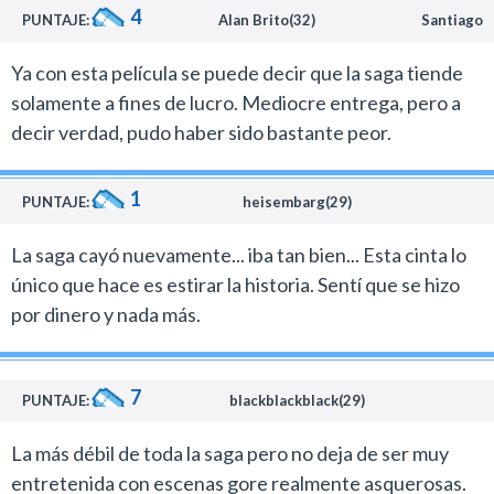
película. No debemos olvidar que a la presión que
4
laburo detrás y por eso la recomiendo
PUNTAJE:
Alan Brito(32)
Santiago
significa hacer un film para cualquier realizador, a este
flaco se le sumó el hecho que lidiaba con una secuela de
Ya con esta película se puede decir que la saga tiende
la serie de terror más taquillera en la historia del cine.
solamente a fines de lucro. Mediocre entrega, pero a
El cambio de director se nota profundamente. Hackl
decir verdad, pudo haber sido bastante peor.
me da la sensación que está mas en sintonía con el arte
de James Wan (director de la primera) que el querido
1
PUNTAJE:
heisembarg(29)
enfermito (un grande para mí) de Darren Lyn Bousman,
responsable de todas las continuaciones.
La saga cayó nuevamente... iba tan bien... Esta cinta lo
El nuevo realizador en este caso le dio más importancia
único que hace es estirar la historia. Sentí que se hizo
al drama y a los climas policiales que a las secuencias
por dinero y nada más.
sangrientas.
SAW 5 es mucho más light en materia de violencia si se
la compara con el zarpado film anterior. Ojo, tenés
7
PUNTAJE:
blackblackblack(29)
escenas fuertes y la última, sin ir más lejos es mortal,
pero bueno, no es para tanto si se tiene en cuenta las
La más débil de toda la saga pero no deja de ser muy
cosas que presenciamos en el cine en estos últimos
entretenida con escenas gore realmente asquerosas.