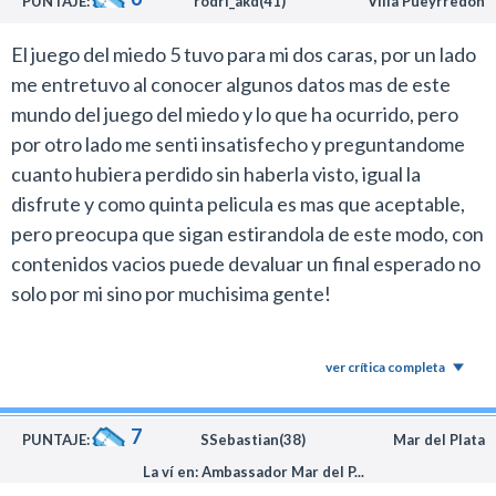
los fans con ganas de más que asistir a la decadencia de
PUNTAJE:
rodri_akd(41)
Villa Pueyrredon
un cuento que disfrutamos.
El juego del miedo 5 tuvo para mi dos caras, por un lado
Me muero de ganas de escribir algo sobre el final, pero
me entretuvo al conocer algunos datos mas de este
prefiero mantenerme en silencio por ahora. Después
mundo del juego del miedo y lo que ha ocurrido, pero
habrá tiempo para discutirlo en mi blog con los fans.
por otro lado me senti insatisfecho y preguntandome
Conozco varios lectores de Cines Argentinos que van a
cuanto hubiera perdido sin haberla visto, igual la
querer hacerlo.
disfrute y como quinta pelicula es mas que aceptable,
En fin, en otros años SAW se destacó como la mejor
pero preocupa que sigan estirandola de este modo, con
propuesta anual de terror, pero en este 2008 creo que
contenidos vacios puede devaluar un final esperado no
ese merito le corresponde a filmes más intensos como
solo por mi sino por muchisima gente!
La Niebla o REC.
La pasé bárbaro con esta película pero me parece que
para disfrutarla al mango hay que bajar un poco las
ver crítica completa
expectativas. Andá a divertirte con Hoffman (y su
historia) un rato sin esperar la gran experiencia
7
PUNTAJE:
SSebastian(38)
Mar del Plata
cinematográfica del 2008.
La ví en: Ambassador Mar del P...
Eso sí, después no olvides la gran moraleja del 2008: El