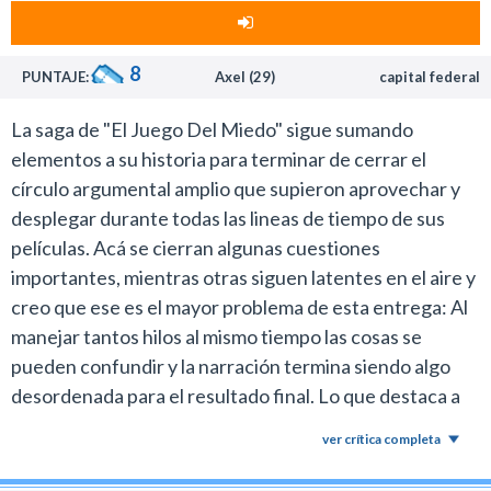
difícil de remontar.
El juego del miedo sin Bell y el Jigsaw original es como
8
PUNTAJE:
Axel (29)
capital federal
ver Duro de Matar sin Bruce Willis o Piratas del Caribe
sin Johnny Depp. No es lo mismo.
La saga de "El Juego Del Miedo" sigue sumando
Las mejores escenas de la quinta entrega son las que
elementos a su historia para terminar de cerrar el
aparece nuestro asistente social favorito a través de
círculo argumental amplio que supieron aprovechar y
flashbacks.
desplegar durante todas las lineas de tiempo de sus
Acá viene el tema. Creo que no pueden seguir
películas. Acá se cierran algunas cuestiones
estirando más la serie con flashbacks y queda claro en
importantes, mientras otras siguen latentes en el aire y
este film que Hoffman no es lo suficientemente
creo que ese es el mayor problema de esta entrega: Al
atractivo como para seguir alargando la trama por
manejar tantos hilos al mismo tiempo las cosas se
mucho más tiempo.
pueden confundir y la narración termina siendo algo
La dirección de la nueva entrega estuvo a cargo de
desordenada para el resultado final. Lo que destaca a
David Hackl, quien ya estaba vinculado a la familia SAW
esta saga de todas las demás del género son los
como diseñador de producción de los episodios 2, 3 y 4.
ver crítica completa
elementos que se van sumando para formar una
Su trabajo es super decente para ser su primera
historia redonda. A los tropezones, sí, pero se nota un