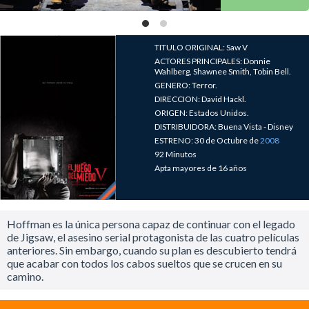
TITULO ORIGINAL: Saw V
ACTORES PRINCIPALES: Donnie
Wahlberg, Shawnee Smith, Tobin Bell.
GENERO: Terror.
DIRECCION: David Hackl.
ORIGEN: Estados Unidos.
DISTRIBUIDORA: Buena Vista - Disney
ESTRENO: 30 de Octubre de
2008
92 Minutos
Apta mayores de 16 años
Hoffman es la única persona capaz de continuar con el legado
de Jigsaw, el asesino serial protagonista de las cuatro películas
anteriores. Sin embargo, cuando su plan es descubierto tendrá
que acabar con todos los cabos sueltos que se crucen en su
camino.