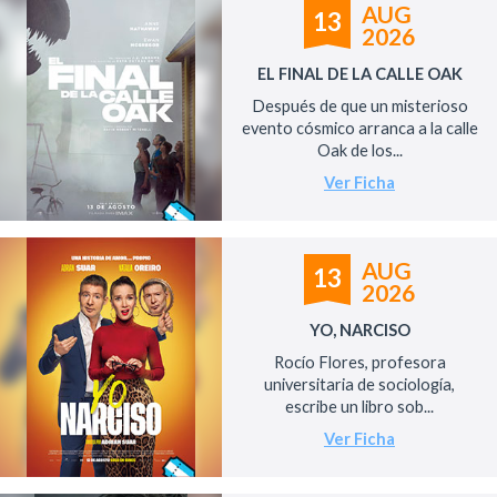
AUG
13
2026
EL FINAL DE LA CALLE OAK
Después de que un misterioso
evento cósmico arranca a la calle
Oak de los...
Ver Ficha
AUG
13
2026
YO, NARCISO
Rocío Flores, profesora
universitaria de sociología,
escribe un libro sob...
Ver Ficha