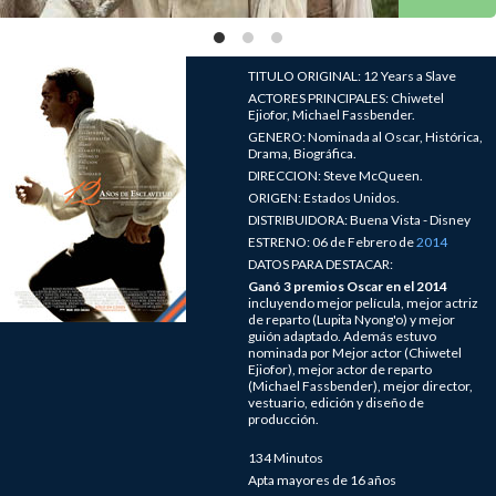
TITULO ORIGINAL: 12 Years a Slave
ACTORES PRINCIPALES: Chiwetel
Ejiofor, Michael Fassbender.
GENERO: Nominada al Oscar, Histórica,
Drama, Biográfica.
DIRECCION: Steve McQueen.
ORIGEN: Estados Unidos.
DISTRIBUIDORA: Buena Vista - Disney
ESTRENO: 06 de Febrero de
2014
DATOS PARA DESTACAR:
Ganó 3 premios Oscar en el 2014
incluyendo mejor película, mejor actriz
de reparto (Lupita Nyong'o) y mejor
guión adaptado. Además estuvo
nominada por Mejor actor (Chiwetel
Ejiofor), mejor actor de reparto
(Michael Fassbender), mejor director,
vestuario, edición y diseño de
producción.
134 Minutos
Apta mayores de 16 años