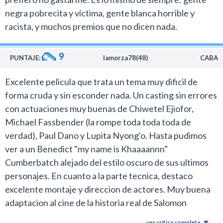
negra pobrecita y víctima, gente blanca horrible y
racista, y muchos premios que no dicen nada.
9
PUNTAJE:
lamorza78(48)
CABA
Excelente pelicula que trata un tema muy dificil de
forma cruda y sin esconder nada. Un casting sin errores
con actuaciones muy buenas de Chiwetel Ejiofor,
Michael Fassbender (la rompe toda toda toda de
verdad), Paul Dano y Lupita Nyong'o. Hasta pudimos
ver a un Benedict "my name is Khaaaannn"
Cumberbatch alejado del estilo oscuro de sus ultimos
personajes. En cuanto a la parte tecnica, destaco
excelente montaje y direccion de actores. Muy buena
adaptacion al cine de la historia real de Salomon
Northup. El trato de un ser humano a otro, como si
ver crítica completa