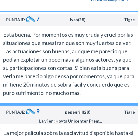
fueran menos que animales de carga o un mueble, solo
por su color de piel. El castigo, el destrato y la ignoracia.
7
Excelente pelicula de verdad.
PUNTAJE:
Ivan(28)
Tigre
Esta buena. Por momentos es muy cruda y cruel por las
situaciones que muestran que son muy fuertes de ver.
Las actuaciones son buenas, aunque me parecio que
podian explotar un poco mas a algunos actores, ya que
su participaciones son cortas. Si bien esta buena para
verla me parecio algo densa por momentos, ya que para
mi tiene 20 minutos de sobra facil y concuerdo que es
puro sufrimiento, no mucho mas.
9
PUNTAJE:
pepegrill(28)
Tigre
La ví en: Hoyts Unicenter Prem...
La mejor película sobre la esclavitud disponible hasta el