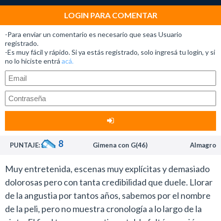
historia para la pantalla grande profundizó mucho más
esta cuestión y ese es el principal motivo por el que
LOGIN PARA COMENTAR
esta propuesta despertó tantos elogios en el último
-Para enviar un comentario es necesario que seas Usuario
tiempo.
registrado.
-Es muy fácil y rápido. Si ya estás registrado, solo ingresá tu login, y si
Si viste la versión de 1984 la historia sigue siendo la
no lo hiciste entrá
acá.
misma. La novedad pasa por el modo en que el director
Steve McQueen abordó el conflicto y su contexto
histórico.
Otro realizador independiente que en los últimos años
se destacó por los filmes que hizo con Michael
Fassbender, Hunger (2008) y Shame (2011), esta última
8
PUNTAJE:
Gimena con G(46)
Almagro
estrenada en Argentina.
12 años de esclavitud básicamente es la antítesis de la
Muy entretenida, escenas muy explícitas y demasiado
recordada serie de televisión Raíces que presentó una
dolorosas pero con tanta credibilidad que duele. Llorar
mirada más light y hollywoodense de la esclavitud en
de la angustia por tantos años, sabemos por el nombre
Estados Unidos.
de la peli, pero no muestra cronología a lo largo de la
Si hay algo que no se le puede objetar al trabajo de