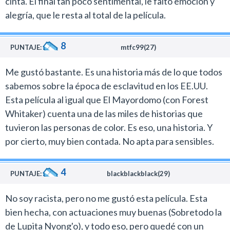
cinta. El final tan poco sentimental, le faltó emoción y
McQueen es su falta de rigurosidad histórica.
alegría, que le resta al total de la película.
La película es terriblemente brutal y tiene escenas
fuertes de ver, que no dejan de ser una recreación
8
realista de cómo se trataba a los seres humanos en el
PUNTAJE:
mtfc99(27)
siglo 19 simplemente por tener un color de piel
Me gustó bastante. Es una historia más de lo que todos
diferente.
sabemos sobre la época de esclavitud en los EE.UU.
Un detalle que durante décadas el cine de Hollywood
Esta película al igual que El Mayordomo (con Forest
prefirió esquivar.
Whitaker) cuenta una de las miles de historias que
Especialmente el período en que centra este film,
tuvieron las personas de color. Es eso, una historia. Y
cuando la esclavitud era legal y se veía como algo
por cierto, muy bien contada. No apta para sensibles.
cotidiano en la sociedad norteamericana de aquellos
días.
4
Más allá del drama histórico, McQueen ofrece una
PUNTAJE:
blackblackblack(29)
interesante reflexión sobre la injusticia y la expresión
No soy racista, pero no me gustó esta película. Esta
del mal en los seres humanos.
bien hecha, con actuaciones muy buenas (Sobretodo la
Otra virtud de este estreno es que vuelve a rescatar en
de Lupita Nyong'o), y todo eso, pero quedé con un
la pantalla grande a un gran actor como Chiwetel