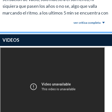
siquiera que pasen los años o no se, algo que valla
marcando el ritmo. a los ultimos 5 min se encuentra con
su flia y fin. sin un hola a la mujer o ahi esperaba algo
ver crítica completa
conmovedeor...no, nada. La cara de poquer del
protagonista es igual en toooooda la pelicula.
VIDEOS