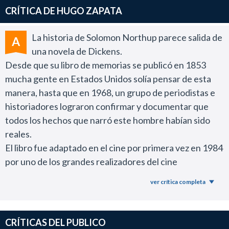
CRÍTICA DE HUGO ZAPATA
La historia de Solomon Northup parece salida de
A
una novela de Dickens.
Desde que su libro de memorias se publicó en 1853
mucha gente en Estados Unidos solía pensar de esta
manera, hasta que en 1968, un grupo de periodistas e
historiadores lograron confirmar y documentar que
todos los hechos que narró este hombre habían sido
reales.
El libro fue adaptado en el cine por primera vez en 1984
por uno de los grandes realizadores del cine
independiente de ese país como fue Gordon Parks
ver crítica completa
(Shaft).Un film que en su momento presentó un
tratamiento bastante realista de la esclavitud.
La producción de Brad Pitt que vuelve a trabajar esta
CRÍTICAS DEL PUBLICO