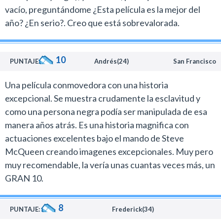
vacío, preguntándome ¿Esta película es la mejor del
Ejiofor, quien brindó su mejor interpretación hasta la
año? ¿En serio?. Creo que está sobrevalorada.
fecha.
Un artista que en el 2002 se destacó en Negocios
entrañables, de Stephen Frears, y desde entonces no
10
PUNTAJE:
Andrés(24)
San Francisco
logró encontrar otro rol protagónico relevante.
En 12 años de esclavitud estuvo rodeado de un gran
Una película conmovedora con una historia
reparto donde sobresalen Michael Fassbender, Paul
excepcional. Se muestra crudamente la esclavitud y
Giamatti y Paul Dano, un muchacho que no deja de
como una persona negra podía ser manipulada de esa
sorprender con sus apariciones en el cine.
manera años atrás. Es una historia magnifica con
De las películas nominadas al Oscar esta es una de las
actuaciones excelentes bajo el mando de Steve
imperdibles que consolida al director Steve McQueen,
McQueen creando imagenes excepcionales. Muy pero
como uno de los cineastas más interesantes que
muy recomendable, la vería unas cuantas veces más, un
surgieron en el último tiempo.
GRAN 10.
8
PUNTAJE:
Frederick(34)