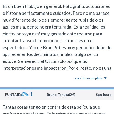
Es un buen trabajo en general. Fotografía, actuaciones
e historia perfectamente cuidados. Pero no me parece
muy diferente de lo de siempre: gente rubia de ojos
azules mala, gente negra torturada. Es la realidad, es
cierto, pero ya está muy gastado este recurso para
intentar transmitir emociones artificiales en el
espectador... Y lo de Brad Pitt es muy pequeño, debe de
aparecer en los diez minutos finales, o algo cerca
estuve. Se merecía el Oscar solo porque las
interpretaciones me impactaron. Por el resto, no es una
película que va a revolucionar un género ni que tenga
ver crítica completa
algún privilegio. ¿Necesaria? Tal vez... Todavía no lo
tengo decidido. Me gustó, eso es todo.
1
PUNTAJE:
Bruno Tenuta(29)
San Justo
Tantas cosas tengo en contra de esta película que
prefiero no gastarme. Es lo mismo de siempre: gente