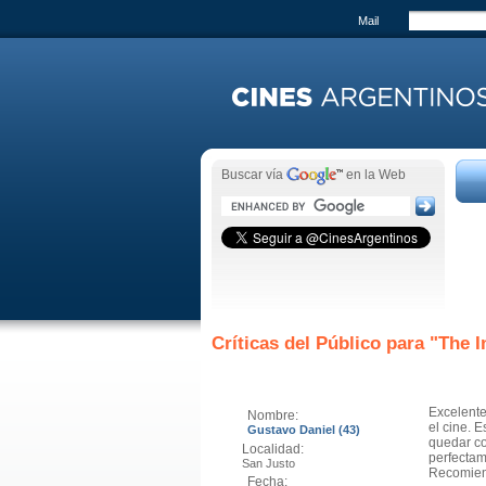
Mail
Buscar vía
en la Web
Críticas del Público para "
The I
Excelente
Nombre:
el cine. 
Gustavo Daniel (43)
quedar co
Localidad:
perfectam
San Justo
Recomiend
Fecha: