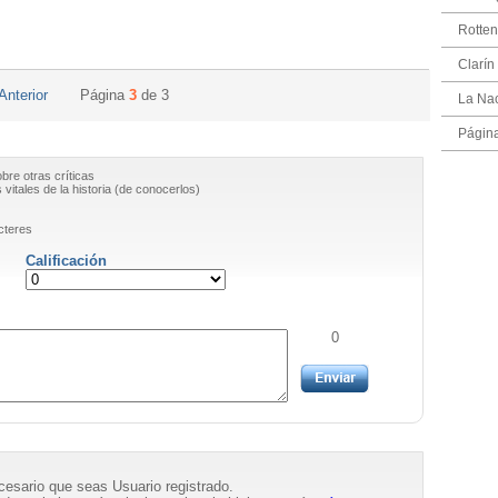
Rotte
Clarín
Anterior
Página
3
de
3
La Na
Págin
obre otras críticas
vitales de la historia (de conocerlos)
cteres
Calificación
0
necesario que seas Usuario registrado.