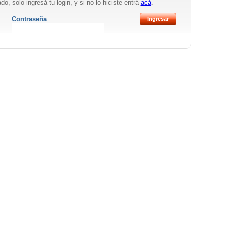
do, solo ingresá tu login, y si no lo hiciste entrá
acá
.
Contraseña