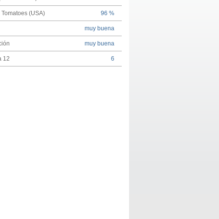
n Tomatoes (USA)
96 %
muy buena
ción
muy buena
a 12
6