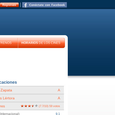
Registrate
TRENOS
HORARIOS
DE LOS CINES
icaciones
 Zapata
A
s Lértora
A
res
(
7.7
/
10
)
59
votos
Internacional)
9.1