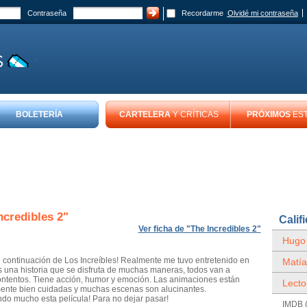
Contraseña
Recordarme
Olvidé mi contraseña
BOLETERÍA
CARTELERA
Y CRÍTICAS
PRÓXIMOS
ES
ncredibles 2
"
Calif
Ver ficha de "The Incredibles 2"
Hugo
 continuación de Los Increíbles! Realmente me tuvo entretenido en
Matía
Es una historia que se disfruta de muchas maneras, todos van a
ntentos. Tiene acción, humor y emoción. Las animaciones están
Lecto
ente bien cuidadas y muchas escenas son alucinantes.
o mucho esta película! Para no dejar pasar!
IMDB (