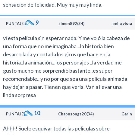
El universo responde su deseo antes de lo esperado y
sensación de felicidad. Muy muy muy linda.
un día la protagonista se despierta en el cuerpo
masculino de un joven de la ciudad, mientras que Taki,
9
el chico al que pertenece ese cuerpo, amanece con la
PUNTAJE:
simon892(34)
bella vista
apariencia femenina de Mitsuha.
vi esta película sin esperar nada. Y me voló la cabeza de
Este curioso disparador, que en un principio parece una
una forma que no me imaginaba...la historia bien
comedia tonta de enredos para adolescentes, con el
desarrollada y contada los giros que hace en la
paso del tiempo se convierte en un complejo dramón
historia..la animación...los personajes ..la verdad me
romántico que se vuelve apasionante.
gusto mucho me sorprendió bastante..es súper
El director aborda los roles de los géneros en la
recomendable...y no por que sea una película animada
sociedad, las vidas pasadas y la dinámica de las energías
hay dejarla pasar. Tienen que verla. Van a llevar una
masculinas y femeninas en una historia de fantasía que
linda sorpresa
tiene un profundo contenido metafísico.
Muy especialmente hacia la segunda mitad de la
10
historia, Your Name adquiere una complejidad
PUNTAJE:
Chapusongs20(34)
Garin
inesperada donde rompe con todos los elementos
Ahhh! Suelo esquivar todas las peliculas sobre
trillados del género Coming- of- age.