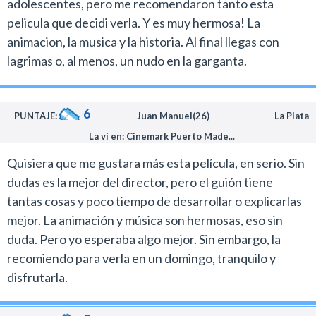
adolescentes, pero me recomendaron tanto esta
Desde los aspectos técnicos la película no sólo es
pelicula que decidi verla. Y es muy hermosa! La
hermosa sino que además tiene el standard de calidad
animacion, la musica y la historia. Al final llegas con
de lo que solían ser las producciones del estudio Ghibli.
lagrimas o, al menos, un nudo en la garganta.
La curiosa historia de amor entre Mitsuha y Taki
termina por ser apasionante y si la escena final no te
6
PUNTAJE:
Juan Manuel(26)
La Plata
genera ninguna emoción controlá tu pulso porque a lo
La ví en: Cinemark Puerto Made...
mejor estás muerto y no te diste cuenta.
Una de las mejores películas de este 2017 que ningún
Quisiera que me gustara más esta película, en serio. Sin
amante de la animación debería desconocer.
dudas es la mejor del director, pero el guión tiene
tantas cosas y poco tiempo de desarrollar o explicarlas
mejor. La animación y música son hermosas, eso sin
duda. Pero yo esperaba algo mejor. Sin embargo, la
recomiendo para verla en un domingo, tranquilo y
disfrutarla.