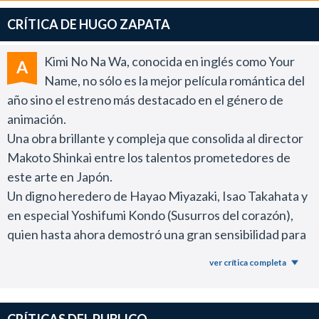
CRÍTICA DE HUGO ZAPATA
Kimi No Na Wa, conocida en inglés como Your
A
Name, no sólo es la mejor película romántica del
año sino el estreno más destacado en el género de
animación.
Una obra brillante y compleja que consolida al director
Makoto Shinkai entre los talentos prometedores de
este arte en Japón.
Un digno heredero de Hayao Miyazaki, Isao Takahata y
en especial Yoshifumi Kondo (Susurros del corazón),
quien hasta ahora demostró una gran sensibilidad para
abordar el drama y el romance con propuestas
ver crítica completa
inteligentes.
Hoy es uno de los grandes cineastas de autor que
existen en la animación japonesa y su nueva obra