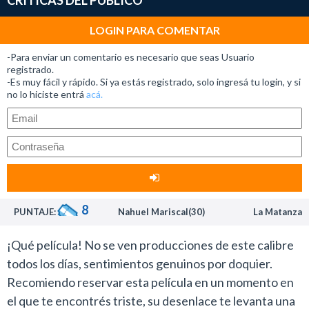
CRÍTICAS DEL PUBLICO
mantiene la calidad artística que previamente ofreció
en 5 Centimeter Per Second y la serie The Garden of
LOGIN PARA COMENTAR
Words (2013).
-Para enviar un comentario es necesario que seas Usuario
No es casualidad que la prensa del continente asiático
registrado.
-Es muy fácil y rápido. Si ya estás registrado, solo ingresá tu login, y si
los haya calificado como “el nuevo Miyazaki” porque se
no lo hiciste entrá
acá.
puede establecer una clara conexión entre sus trabajos
y las películas del fundador del estudio Ghibli.
Sobre todo por la sensibilidad que suelen tener sus
obras.
Your Name tiene como protagonista a Mitsuha, una
chica adolescente que vive en una zona rural de la
8
PUNTAJE:
Nahuel Mariscal(30)
La Matanza
región de Hida.
Abrumada por el tedio que le ocasiona vivir en ese lugar
¡Qué película! No se ven producciones de este calibre
y las tradiciones que mantiene su familia, un día expresa
todos los días, sentimientos genuinos por doquier.
en voz alta el deseo de ser un chico que viva en Tokio en
Recomiendo reservar esta película en un momento en
su próxima vida.
el que te encontrés triste, su desenlace te levanta una