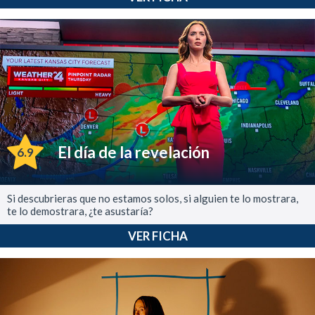
El día de la revelación
6.9
Si descubrieras que no estamos solos, si alguien te lo mostrara,
te lo demostrara, ¿te asustaría?
VER FICHA