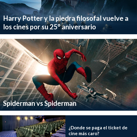
Harry Potter y la piedra filosofal vuelve a
los cines por su 25° aniversario
Spiderman vs Spiderman
¿Donde se paga el ticket de
cine más caro?