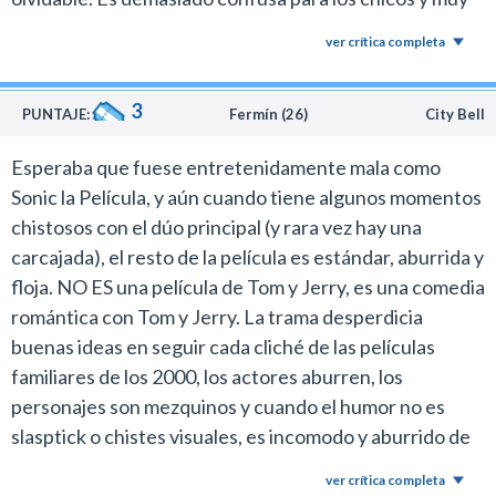
El director intenta construir una supuesta comedia de
sosa para adultos.
enredos con los personajes humanos pero no termina
ver crítica completa
de funcionar por la sencilla razón que la trama es
aburrida, Tom y Jerry la levantan por completo con sus
3
PUNTAJE:
Fermín (26)
City Bell
intervenciones y consiguen que el espectáculo sea
llevadero para los adultos.
Esperaba que fuese entretenidamente mala como
Tampoco ayudó la elección de Story de centrar la banda
Sonic la Película, y aún cuando tiene algunos momentos
de sonido exclusivamente en el hip hop que después del
chistosos con el dúo principal (y rara vez hay una
tercer tema se vuelve tedioso.
carcajada), el resto de la película es estándar, aburrida y
floja. NO ES una película de Tom y Jerry, es una comedia
De todos modos, con todas sus falencias creo que la
romántica con Tom y Jerry. La trama desperdicia
película puede resultar más placentera para el público
buenas ideas en seguir cada cliché de las películas
infantil y en ese sentido cumple su objetivo.
familiares de los 2000, los actores aburren, los
personajes son mezquinos y cuando el humor no es
slasptick o chistes visuales, es incomodo y aburrido de
ver. Me está cansando que Warner Animation Group
ver crítica completa