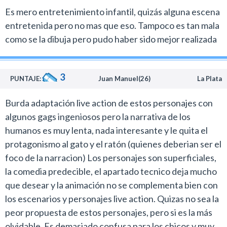
Es mero entretenimiento infantil, quizás alguna escena
Para lo que representan Tom y Jerry en la animación
entretenida pero no mas que eso. Tampoco es tan mala
esto que ofrece Warner termina siendo pobre. Lo
como se la dibuja pero pudo haber sido mejor realizada
curioso de esta situación es que el estudio en los
últimos años estrenó muy buenas películas para el dvd,
donde los personajes se cruzaron con Robin Hood,
3
PUNTAJE:
Juan Manuel(26)
La Plata
Sherlock Holmes y el mundo del Mago de Oz con
guiones más elaborados.
Burda adaptación live action de estos personajes con
Claro que en esos casos hubo otro equipo de
algunos gags ingeniosos pero la narrativa de los
producción.
humanos es muy lenta, nada interesante y le quita el
De todos modos llama la atención que no le dedicaran
protagonismo al gato y el ratón (quienes deberian ser el
más esfuerzo al guión.
foco de la narracion) Los personajes son superficiales,
Chloe Moretz y Michael Peña (en piloto automático)
la comedia predecible, el apartado tecnico deja mucho
reman como pueden un conflicto insulso sobre la
que desear y la animación no se complementa bien con
organización de una boda en un hotel que nunca les
los escenarios y personajes live action. Quizas no sea la
brinda la posibilidad de destacarse.
peor propuesta de estos personajes, pero si es la más
olvidable. Es demasiado confusa para los chicos y muy