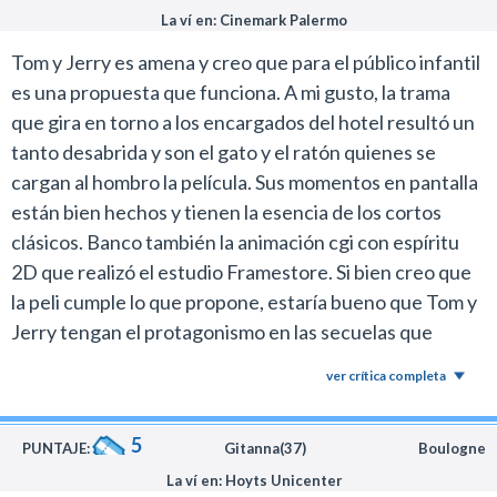
parte de los cortos, más un cameo especial de dos
La ví en: Cinemark Palermo
clásicos del género.
Tom y Jerry es amena y creo que para el público infantil
es una propuesta que funciona. A mi gusto, la trama
Un detalle interesante es que no los distorsionaron con
que gira en torno a los encargados del hotel resultó un
la infumable corrección política de estos días. Jerry
tanto desabrida y son el gato y el ratón quienes se
durante buena parte de la trama se desempeña como
cargan al hombro la película. Sus momentos en pantalla
un ocupa dentro de un hotel lujoso, roba cosas que no
están bien hechos y tienen la esencia de los cortos
le pertenecen y es el que inicia la tradicional pelea con
clásicos. Banco también la animación cgi con espíritu
Tom, a quien le sobran motivos para buscar una
2D que realizó el estudio Framestore. Si bien creo que
venganza.
la peli cumple lo que propone, estaría bueno que Tom y
Más tarde unen fuerzas contra un enemigo en común
Jerry tengan el protagonismo en las secuelas que
pero el film se asegura que la rivalidad entre los dos
indudablemente van a venir.
ver crítica completa
tenga una presencia considerable dentro del relato.
El problema con el trabajo de Story es que el
5
PUNTAJE:
Gitanna(37)
Boulogne
argumento que rodea a los dibujos animados con los
La ví en: Hoyts Unicenter
actores reales es penosamente desapasionado.