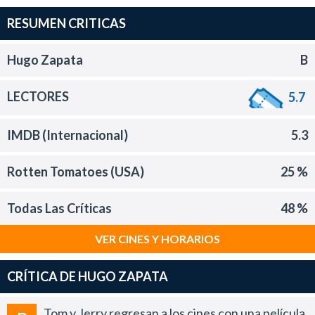
RESUMEN CRITICAS
Hugo Zapata
B
LECTORES
5.7
IMDB (Internacional)
5.3
Rotten Tomatoes (USA)
25 %
Todas Las Críticas
48 %
VER CINES Y HORARIOS
CRÍTICA DE HUGO ZAPATA
Tom y Jerry regresan a los cines con una película