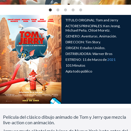
TITULO ORIGINAL: Tom and Jerry
ACTORES PRINCIPALES: Ken Jeong,
Michael Peña, Chloë Moretz.
GENERO: Aventuras, Animación.
DIRECCION: Tim Story.
ORIGEN: Estados Unidos.
DISTRIBUIDORA: Warner Bros
ESTRENO: 11 de Marzo de
2021
101 Minutos
Apta todo público
Película del clásico dibujo animado de Tom y Jerry que mezcla
live-action con animación.
Jerry se muda al hotel más lujoso de Nueva York justo antes del