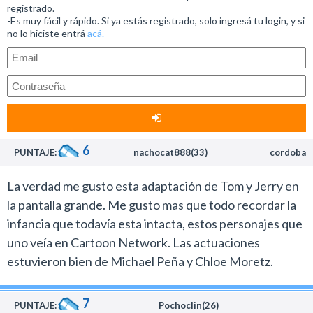
registrado.
con un marcado tono infantil que apunta a entretener a
-Es muy fácil y rápido. Si ya estás registrado, solo ingresá tu login, y si
niños de entre cuatro y diez años.
no lo hiciste entrá
acá.
Motivo por el cual la experiencia puede resultar no tan
placentera para los adultos que busquen esta película
por una cuestión nostálgica, aunque eso no significa
que todo sea un desastre.
El director al menos mantiene intacta las
personalidades del gato y el ratón, quienes se
6
PUNTAJE:
nachocat888(33)
cordoba
comportan de la misma manera que solían hacerlo en
los cortos tradicionales.
La verdad me gusto esta adaptación de Tom y Jerry en
Tanto la interacción entre ellos como la comedia física
la pantalla grande. Me gusto mas que todo recordar la
que ofrecen está en sintonía con la serie animada y
infancia que todavía esta intacta, estos personajes que
brinda los mejores momentos del film.
uno veía en Cartoon Network. Las actuaciones
estuvieron bien de Michael Peña y Chloe Moretz.
La representación de los protagonistas se trabajó a
través de la animación tradicional e incluye la
7
participación de personajes secundarios que fueron
PUNTAJE:
Pochoclin(26)