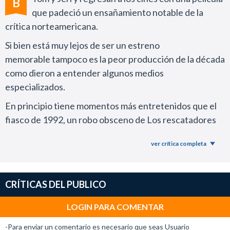
B
que padeció un ensañamiento notable de la
crítica norteamericana.
Si bien está muy lejos de ser un estreno
memorable tampoco es la peor producción de la década
como dieron a entender algunos medios
especializados.
En principio tiene momentos más entretenidos que el
fiasco de 1992, un robo obsceno de Los rescatadores
de Disney, donde los personajes hablaban dentro de un
ver crítica completa
musical insípido.
Por otra parte, cuenta con un tratamiento digno de la
creación de Hanna-Barbera que no tuvieron Garfield y
CRÍTICAS DEL PUBLICO
el Pájaro Loco en sus horribles adaptaciones live action.
LOGIN PARA COMENTAR
La dirección corrió por cuenta de Tim Story (Los cuatro
fantásticos), quien en este caso elaboró una propuesta
-Para enviar un comentario es necesario que seas Usuario