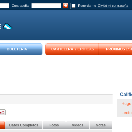
Contraseña
Recordarme
Olvidé mi contraseña
BOLETERÍA
CARTELERA
Y CRÍTICAS
PRÓXIMOS
ES
Calif
Hugo
Lecto
o
Datos Completos
Fotos
Videos
Notas