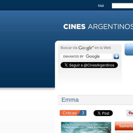
Mail
Buscar vía
en la Web
Emma
Criticas
3
Sumari