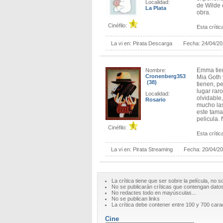
Localidad:
de Wilde 
La Plata
obra.
Cinéfilo:
Esta crítica
La vi en:
Pirata Descarga
Fecha:
24/04/2
Emma tien
Nombre:
Cronenberg353
Mia Goth 
(38)
tienen, p
lugar rar
Localidad:
olvidable
Rosario
mucho las
este tama
pelicula.
Cinéfilo:
Esta crítica
La vi en:
Pirata Streaming
Fecha:
20/04/2
La crítica tiene que ser sobre la película, no s
No se publicarán críticas que contengan datos 
No redactes todo en mayúsculas...
No se publican links
La crítica debe contener entre 100 y 700 cara
Cine