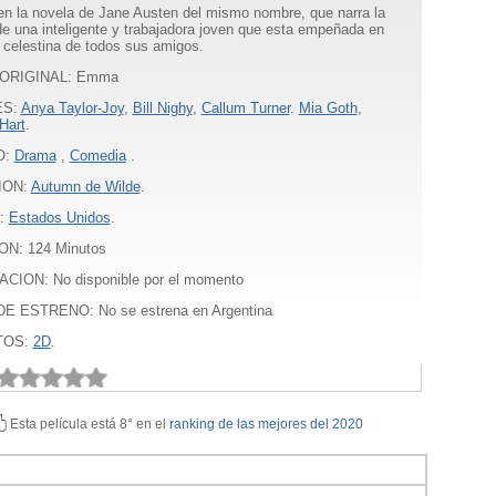
n la novela de Jane Austen del mismo nombre, que narra la
 de una inteligente y trabajadora joven que esta empeñada en
 celestina de todos sus amigos.
 ORIGINAL: Emma
ES:
Anya Taylor-Joy
,
Bill Nighy
,
Callum Turner
.
Mia Goth
,
Hart
.
O:
Drama
,
Comedia
.
ION:
Autumn de Wilde
.
:
Estados Unidos
.
ON:
124
Minutos
ACION: No disponible por el momento
E ESTRENO: No se estrena en Argentina
TOS:
2D
.
Esta película está 8° en el
ranking de las mejores del 2020