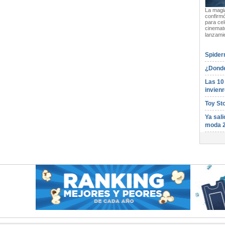
La magia
confirmó
para cel
cinemato
lanzami
Spider
¿Donde
Las 10
invienr
Toy St
Ya sali
moda 