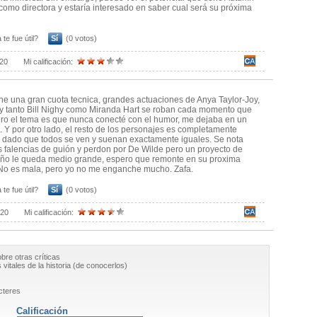
como directora y estaría interesado en saber cual será su próxima
 te fue útil?
Sí
(0 votos)
020
Mi calificación:
e una gran cuota tecnica, grandes actuaciones de Anya Taylor-Joy,
y tanto Bill Nighy como Miranda Hart se roban cada momento que
ero el tema es que nunca conecté con el humor, me dejaba en un
o. Y por otro lado, el resto de los personajes es completamente
, dado que todos se ven y suenan exactamente iguales. Se nota
 falencias de guión y perdon por De Wilde pero un proyecto de
ño le queda medio grande, espero que remonte en su proxima
 No es mala, pero yo no me enganche mucho. Zafa.
 te fue útil?
Sí
(0 votos)
020
Mi calificación:
obre otras críticas
vitales de la historia (de conocerlos)
cteres
Calificación