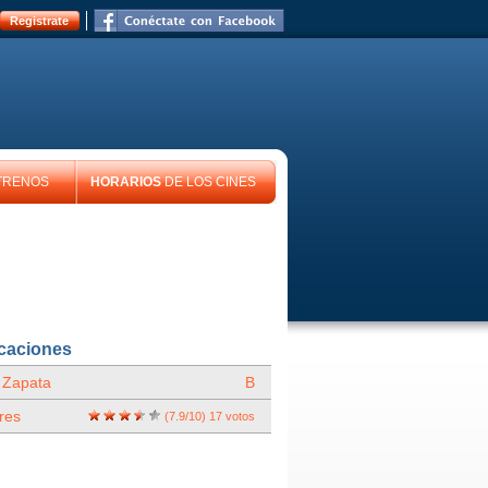
Registrate
TRENOS
HORARIOS
DE LOS CINES
icaciones
 Zapata
B
res
(
7.9
/
10
)
17
votos