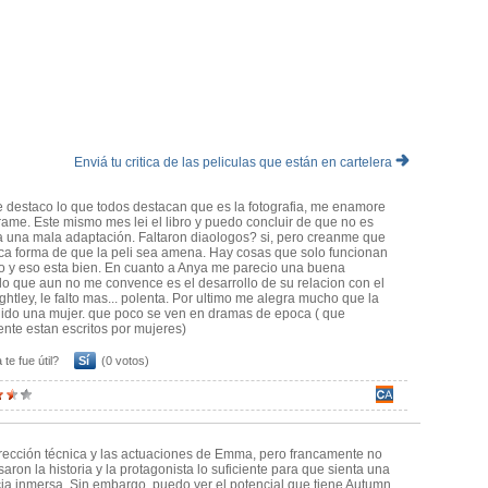
 frivolidad de la sociedad Victoriana.
las Guerras Napoleónicas, Emma, que es inteligente y millonaria,
es que nunca llegan a buen puerto.
lícula de la directora de Wylde cuenta con dos desventajas.
e este personaje que genera una antipatía absoluta desde las
aylor-Joy sino del guión de Eleanor Catton.
arece de la calidez e inocencia que tuvieron las encarnaciones
ntón de pifiadas no tenía maldad, sino que sus acciones eran una
onsciente de sus actitudes negativas y por momentos termina siendo
Enviá tu critica de las peliculas que están en cartelera
un papel que no era para ella, genera una distancia permanente con
ece de esa calidez que tuvieron en el mismo rol Romola Garai,
 destaco lo que todos destacan que es la fotografia, me enamore
ca entre la protagonista y Johnny Flynn, en el rol de George
rame. Este mismo mes lei el libro y puedo concluir de que no es
 el vínculo sentimental que se gesta entre ellos, ya que no
 una mala adaptación. Faltaron diaologos? si, pero creanme que
ica forma de que la peli sea amena. Hay cosas que solo funcionan
anta muchísimo esta adaptación gracias a las intervenciones de Billy
ro y eso esta bien. En cuanto a Anya me parecio una buena
Goth, quien se roba la película como Harriet, la discípula
 lo que aun no me convence es el desarrollo de su relacion con el
ghtley, le falto mas... polenta. Por ultimo me alegra mucho que la
jor el concepto de sátira que proponía Austen y un casting más
gido una mujer. que poco se ven en dramas de epoca ( que
ión habría sido más solida. Pese a todo, no deja de ser un film ameno
nte estan escritos por mujeres)
ne mal para desconectarse un poco de la realidad de estos días.
 te fue útil?
Sí
(0 votos)
rección técnica y las actuaciones de Emma, pero francamente no
aron la historia y la protagonista lo suficiente para que sienta una
ia inmersa. Sin embargo, puedo ver el potencial que tiene Autumn