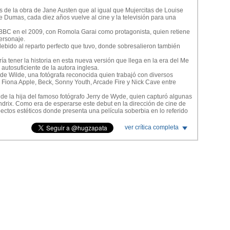
 de la obra de Jane Austen que al igual que Mujercitas de Louise
 Dumas, cada diez años vuelve al cine y la televisión para una
a BBC en el 2009, con Romola Garai como protagonista, quien retiene
ersonaje.
debido al reparto perfecto que tuvo, donde sobresalieron también
a tener la historia en esta nueva versión que llega en la era del Me
autosuficiente de la autora inglesa.
 de Wilde, una fotógrafa reconocida quien trabajó con diversos
, Fiona Apple, Beck, Sonny Youth, Arcade Fire y Nick Cave entre
e la hija del famoso fotógrafo Jerry de Wyde, quien capturó algunas
rix. Como era de esperarse este debut en la dirección de cine de
ctos estéticos donde presenta una película soberbia en lo referido
ictoriana en la ambientación, decorados y vestuarios presenta un
ver crítica completa
.
s 90) es magnífica y contribuye a brindar una película muy placentera
será interesante ver para donde se dispara la carrera de esta nueva
el film se presta a su discusión.
ja de este relato, lo que no significa que sea una mala película.
rriba en lo referido al tratamiento de la trama y los personajes.
ó Amy Heckerling en Ni Idea, con Alicia Silverstone, y desde
caron en trasladar a la pantalla el relato clásico.
rte la madurez y el crecimiento que experimenta la protagonista en
quios que tiene el personaje principal, algo muy complicado de
n se aleja de los melodramas y las heroínas sufridas con problemas