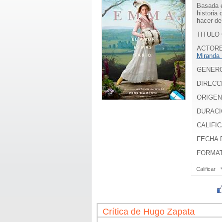
Basada e
historia
hacer de
TITULO
ACTOR
Miranda 
GENER
DIRECC
ORIGEN
DURACI
CALIFIC
FECHA D
FORMA
Calificar
Crítica de Hugo Zapata