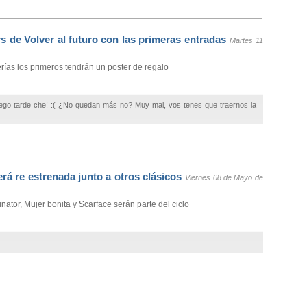
s de Volver al futuro con las primeras entradas
Martes 11
rías los primeros tendrán un poster de regalo
ego tarde che! :( ¿No quedan más no? Muy mal, vos tenes que traernos la
será re estrenada junto a otros clásicos
Viernes 08 de Mayo de
inator, Mujer bonita y Scarface serán parte del ciclo