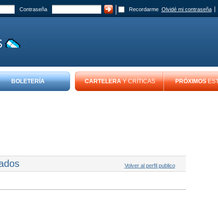
Contraseña
Recordarme
Olvidé mi contraseña
BOLETERÍA
CARTELERA
Y CRÍTICAS
PRÓXIMOS
ES
tados
Volver al perfil publico