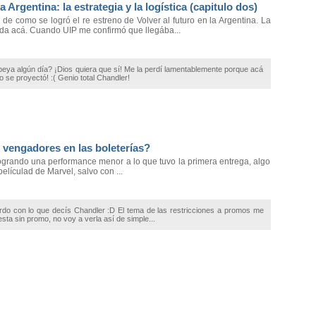
la Argentina: la estrategia y la logística (capitulo dos)
 de como se logró el re estreno de Volver al futuro en la Argentina. La
ada acá. Cuando UIP me confirmó que llegába...
opeya algún día? ¡Dios quiera que sí! Me la perdí lamentablemente porque acá
o se proyectó! :( Genio total Chandler!
vengadores en las boleterías?
ogrando una performance menor a lo que tuvo la primera entrega, algo
lículad de Marvel, salvo con ...
rdo con lo que decís Chandler :D El tema de las restricciones a promos me
esta sin promo, no voy a verla así de simple...