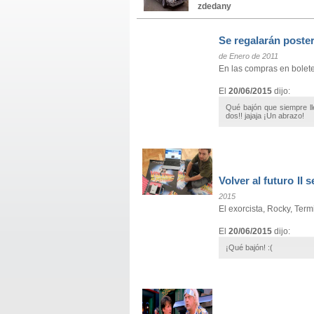
zdedany
Se regalarán poster
de Enero de 2011
En las compras en bolete
El
20/06/2015
dijo:
Qué bajón que siempre ll
dos!! jajaja ¡Un abrazo!
Volver al futuro II 
2015
El exorcista, Rocky, Term
El
20/06/2015
dijo:
¡Qué bajón! :(