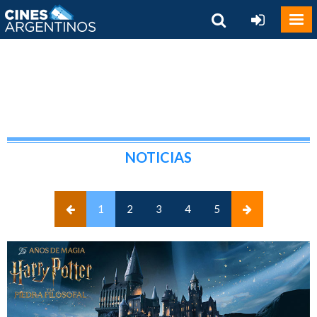
NOTICIAS
(current)
1
2
3
4
5