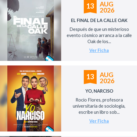
AUG
13
2026
EL FINAL DE LA CALLE OAK
Después de que un misterioso
evento cósmico arranca a la calle
Oak de los...
Ver Ficha
AUG
13
2026
YO, NARCISO
Rocío Flores, profesora
universitaria de sociología,
escribe un libro sob...
Ver Ficha