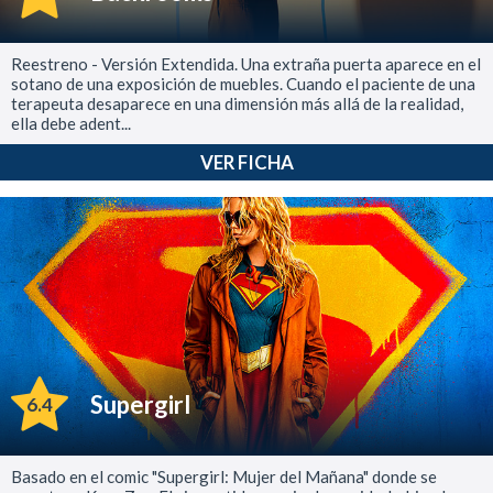
Reestreno - Versión Extendida. Una extraña puerta aparece en el
sotano de una exposición de muebles. Cuando el paciente de una
terapeuta desaparece en una dimensión más allá de la realidad,
ella debe adent...
VER FICHA
Supergirl
6.4
Basado en el comic "Supergirl: Mujer del Mañana" donde se