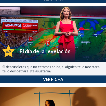
El día de la revelación
6.9
Si descubrieras que no estamos solos, si alguien te lo mostrara,
te lo demostrara, ¿te asustaría?
VER FICHA