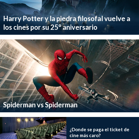
Harry Potter y la piedra filosofal vuelve a
los cines por su 25° aniversario
Spiderman vs Spiderman
¿Donde se paga el ticket de
cine más caro?