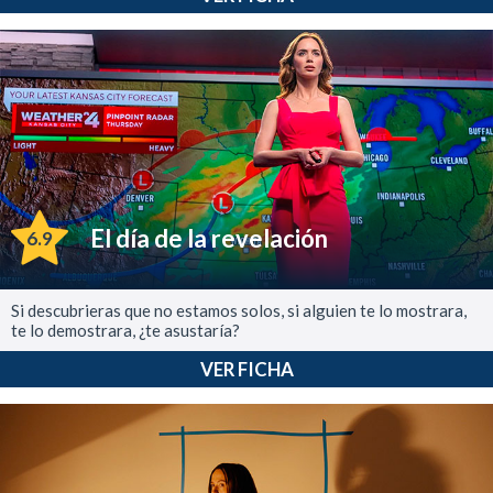
El día de la revelación
6.9
Si descubrieras que no estamos solos, si alguien te lo mostrara,
te lo demostrara, ¿te asustaría?
VER FICHA