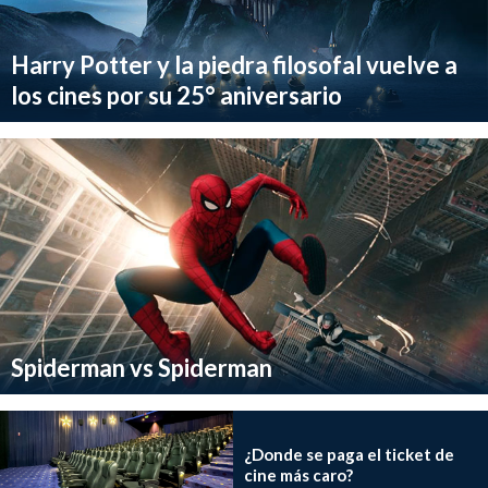
Harry Potter y la piedra filosofal vuelve a
los cines por su 25° aniversario
Spiderman vs Spiderman
¿Donde se paga el ticket de
cine más caro?