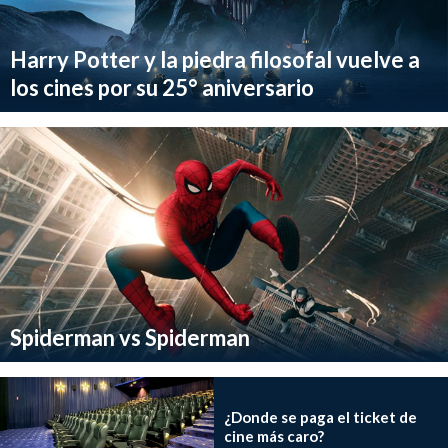
Harry Potter y la piedra filosofal vuelve a
los cines por su 25° aniversario
Spiderman vs Spiderman
¿Donde se paga el ticket de
cine más caro?