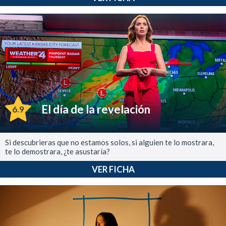
El día de la revelación
6.9
Si descubrieras que no estamos solos, si alguien te lo mostrara,
te lo demostrara, ¿te asustaría?
VER FICHA