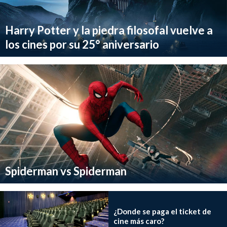
Harry Potter y la piedra filosofal vuelve a
los cines por su 25° aniversario
Spiderman vs Spiderman
¿Donde se paga el ticket de
cine más caro?