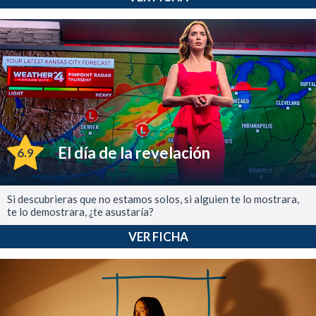
El día de la revelación
6.9
Si descubrieras que no estamos solos, si alguien te lo mostrara,
te lo demostrara, ¿te asustaría?
VER FICHA