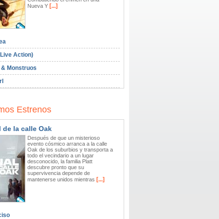
[...]
Nueva Y
ea
Live Action)
 & Monstruos
rl
mos Estrenos
l de la calle Oak
Después de que un misterioso
evento cósmico arranca a la calle
Oak de los suburbios y transporta a
todo el vecindario a un lugar
desconocido, la familia Platt
descubre pronto que su
supervivencia depende de
[...]
mantenerse unidos mientras
ciso