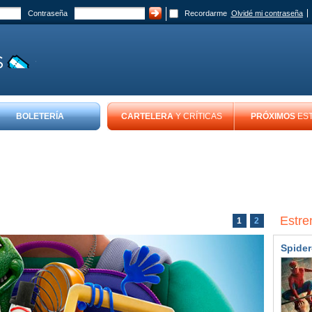
Contraseña
Recordarme
Olvidé mi contraseña
BOLETERÍA
CARTELERA
Y CRÍTICAS
PRÓXIMOS
ES
Estre
1
2
Spider