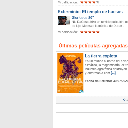
Mi calificación:
Exterminio: El templo de huesos
Gloriosos 80"
Nia DaCosta hizo un terrible peliculón, c
de lujo. Me mato la música de Duran ...
Mi calificación:
Últimas películas agregadas
La tierra explota
En un mundo al borde del cola
climático, la megaminería, el fr
industria agrotóxica destruyen t
[...]
y enferman a com
Fecha de Estreno:
30/07/202
(
1