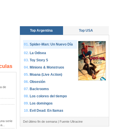
Top Argentina
Top USA
Spider-Man: Un Nuevo Día
La Odisea
Toy Story 5
culas
Minions & Monstruos
Moana (Live Action)
Obsesión
a de
Backrooms
s
Los colores del tiempo
Los domingos
Evil Dead: En llamas
una serie
Del último fin de semana | Fuente Ultracine
a...