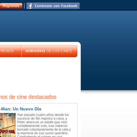
Registrate
TRENOS
HORARIOS
DE LOS CINES
nos de cine destacados
-Man: Un Nuevo Día
Han pasado cuatro años desde los
sucesos de Sin regreso a casa, y
Peter ahora es un adulto que vive
completamente solo, tras haberse
borrado voluntariamente de la vida y
la memoria de sus seres queridos.
Combatiendo el crimen en una