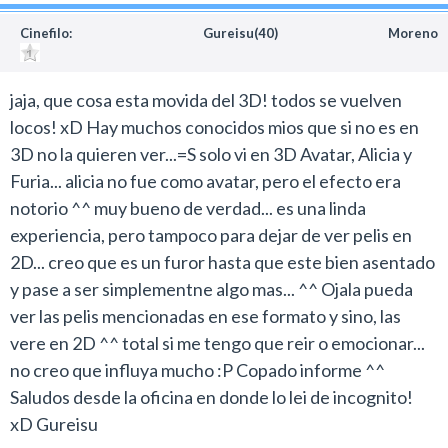
Cinefilo:
Gureisu(40)
Moreno
jaja, que cosa esta movida del 3D! todos se vuelven
locos! xD Hay muchos conocidos mios que si no es en
3D no la quieren ver...=S solo vi en 3D Avatar, Alicia y
Furia... alicia no fue como avatar, pero el efecto era
notorio ^^ muy bueno de verdad... es una linda
experiencia, pero tampoco para dejar de ver pelis en
2D... creo que es un furor hasta que este bien asentado
y pase a ser simplementne algo mas... ^^ Ojala pueda
ver las pelis mencionadas en ese formato y sino, las
vere en 2D ^^ total si me tengo que reir o emocionar...
no creo que influya mucho :P Copado informe ^^
Saludos desde la oficina en donde lo lei de incognito!
xD Gureisu