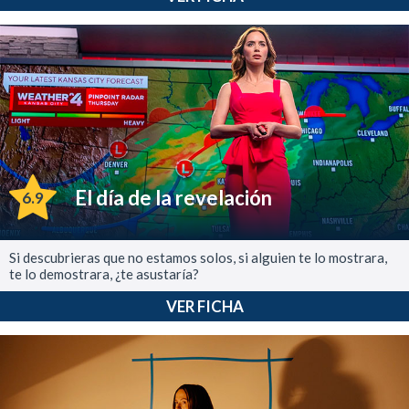
El día de la revelación
6.9
Si descubrieras que no estamos solos, si alguien te lo mostrara,
te lo demostrara, ¿te asustaría?
VER FICHA