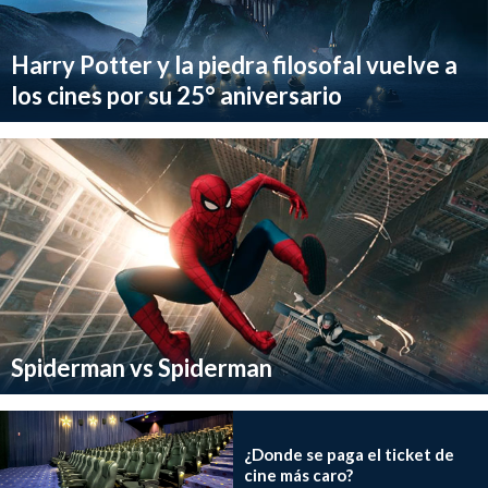
Harry Potter y la piedra filosofal vuelve a
los cines por su 25° aniversario
Spiderman vs Spiderman
¿Donde se paga el ticket de
cine más caro?