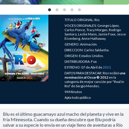
TITULO ORIGINAL: Rio
VOCES ORIGINALES: George López,
Carlos Ponce, Tracy Morgan, Rodrigo
Santoro, Leslie Mann, Jamie Foxx, Jesse
Eisenberg, Anne Hathaway.
GENERO: Animación.
DIRECCION: Carlos Saldanha.
ORIGEN: Estados Unidos.
DISTRIBUIDORA: Fox
ESTRENO: 07 de Abril de
2011
DATOS PARA DESTACAR: Río recibió
una
nominación al Oscar® 2012
en la
categoría de mejor canción por "Real in
Río" de Sergio Mendes.
94 Minutos
Apta todo público
Blu es el último guacamayo azul macho del planeta y vive en la
fría Minnesota. Cuando su dueña descubre que Blu podría
salvar a su especie lo envía en un viaje lleno de aventuras a Río