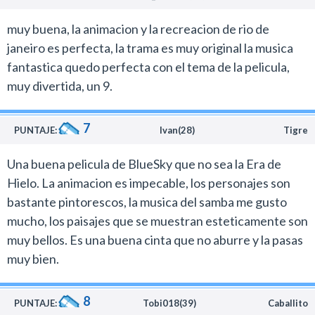
las favelas, por ejemplo, o el tranvía que recorres los
muy buena, la animacion y la recreacion de rio de
cerros que es fabuloso.
janeiro es perfecta, la trama es muy original la musica
Por supuesto que Río, como todas las ciudades del
fantastica quedo perfecta con el tema de la pelicula,
mundo, tiene su lado oscuro y peligroso que también
muy divertida, un 9.
podés ver retratado en filmes como Tropa de Elite.
Al ser un film familiar Saldanha capturó los aspectos
7
más positivos del lugar, que no deja de ser una muestra
PUNTAJE:
Ivan(28)
Tigre
de amor por la cultura de su país.
Una buena pelicula de BlueSky que no sea la Era de
Otra particularidad de esta producción es que la
Hielo. La animacion es impecable, los personajes son
historia incluye muy buenos musicales, que era algo
bastante pintorescos, la musica del samba me gusto
que no tenía la trilogía de La era de hielo. Las canciones
mucho, los paisajes que se muestran esteticamente son
son divertidas y retratan el espíritu de la samba y la
muy bellos. Es una buena cinta que no aburre y la pasas
Bossa nova.
muy bien.
Río es un muy buen film animado que entretiene con
sus personajes y puede ser disfrutada tanto por chicos
8
como adultos.
PUNTAJE:
Tobi018(39)
Caballito