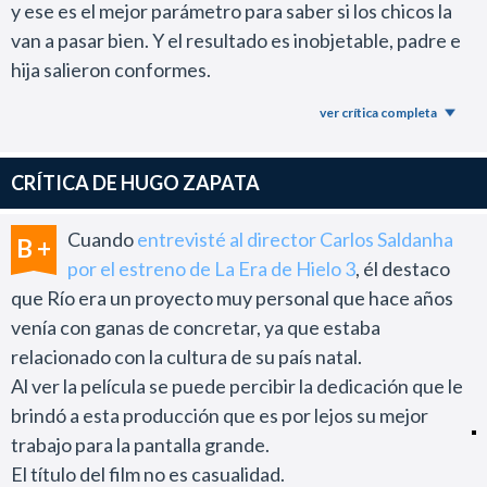
y ese es el mejor parámetro para saber si los chicos la
van a pasar bien. Y el resultado es inobjetable, padre e
hija salieron conformes.
Tiene un muy buen uso del 3D, dura lo justo, es muy
ver crítica completa
colorida, tiene grandes momentos musicales y termina
siendo un producto familiar redondo.
CRÍTICA DE HUGO ZAPATA
En estos casos no vale la pena mayor análisis. Rio es una
gran opción para ver en los cines, y si se puede en 3D
Cuando
entrevisté al director Carlos Saldanha
B +
mejor.
por el estreno de La Era de Hielo 3
, él destaco
que Río era un proyecto muy personal que hace años
venía con ganas de concretar, ya que estaba
relacionado con la cultura de su país natal.
Al ver la película se puede percibir la dedicación que le
brindó a esta producción que es por lejos su mejor
trabajo para la pantalla grande.
El título del film no es casualidad.