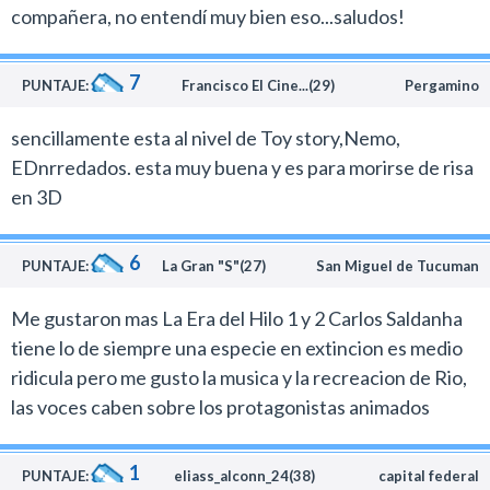
compañera, no entendí muy bien eso...saludos!
7
PUNTAJE:
Francisco El Cine...(29)
Pergamino
sencillamente esta al nivel de Toy story,Nemo,
EDnrredados. esta muy buena y es para morirse de risa
en 3D
6
PUNTAJE:
La Gran "S"(27)
San Miguel de Tucuman
Me gustaron mas La Era del Hilo 1 y 2 Carlos Saldanha
tiene lo de siempre una especie en extincion es medio
ridicula pero me gusto la musica y la recreacion de Rio,
las voces caben sobre los protagonistas animados
1
PUNTAJE:
eliass_alconn_24(38)
capital federal