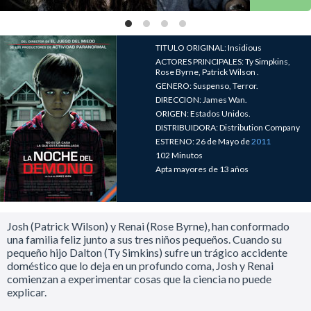
TITULO ORIGINAL: Insidious
ACTORES PRINCIPALES: Ty Simpkins,
Rose Byrne, Patrick Wilson .
GENERO: Suspenso, Terror.
DIRECCION: James Wan.
ORIGEN: Estados Unidos.
DISTRIBUIDORA: Distribution Company
ESTRENO: 26 de Mayo de
2011
102 Minutos
Apta mayores de 13 años
Josh (Patrick Wilson) y Renai (Rose Byrne), han conformado
una familia feliz junto a sus tres niños pequeños. Cuando su
pequeño hijo Dalton (Ty Simkins) sufre un trágico accidente
doméstico que lo deja en un profundo coma, Josh y Renai
comienzan a experimentar cosas que la ciencia no puede
explicar.