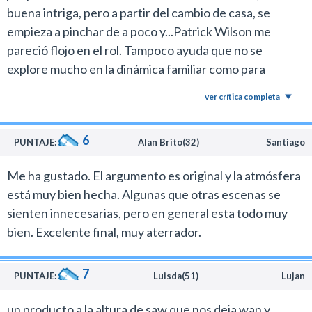
apenas 800 mil dólares es soberbio.
buena intriga, pero a partir del cambio de casa, se
En este caso volvió a trabajar con el guionista y actor
empieza a pinchar de a poco y...Patrick Wilson me
Leigh Warnell, con quien creó El juego del miedo, para
pareció flojo en el rol. Tampoco ayuda que no se
ofrecer un trabajo diferente.
explore mucho en la dinámica familiar como para
La noche del demonio no es una película sangrienta y
sentirme inmerso en la propuesta. Es buena y
ultraviolenta. El que espere ver un film descerebrado a
ver crítica completa
entretenida, pero no mucho más bajo mi criterio.
pura violencia extrema como El juego del terror (The
collector) o Escupiré sobre tu tumba, glorificados por
6
PUNTAJE:
Alan Brito(32)
Santiago
los autodenominados “verdaderos fans del terror” tal
vez salga decepcionado.
Me ha gustado. El argumento es original y la atmósfera
La noche del demonio se destaca por la sugestión que
está muy bien hecha. Algunas que otras escenas se
genera en el espectador, gracias a un excelente trabajo
sienten innecesarias, pero en general esta todo muy
en la dirección, diseño de producción, un buen grupo
bien. Excelente final, muy aterrador.
de actores y la tremenda música de Joseph Bishara.
Es un film que está muy en sintonía con clásicos
7
PUNTAJE:
Luisda(51)
Lujan
setentosos como Posesión diabólica, con Bette Davis y
Olive Reed.
un producto a la altura de saw que nos deja wan y