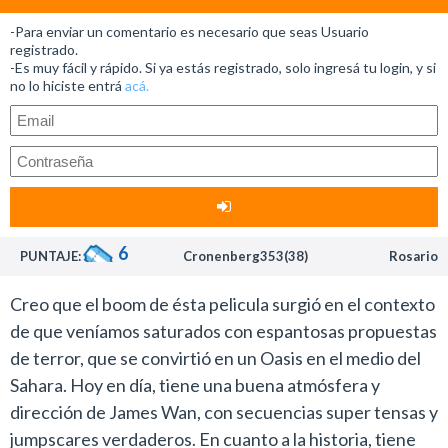
secuencia de créditos iniciales, el cineasta te mete en
-Para enviar un comentario es necesario que seas Usuario
el clima de la trama por completo, como si te diera la
registrado.
-Es muy fácil y rápido. Si ya estás registrado, solo ingresá tu login, y si
bienvenida al cine de terror después de mucho tiempo.
no lo hiciste entrá
acá.
La película combina a la perfección las historias de
casas embrujadas con posesiones demoníacas a través
de una propuesta que sobresale por las atmósferas
aterradoras que creó el director con su narración.
El guión no es una obra maestra, pero esta propuesta
en particular no se destaca por su argumento, sino por
6
PUNTAJE:
Cronenberg353(38)
Rosario
la manera en que te cuentan el relato.
Es cierto que se hicieron miles de historias como esta
Creo que el boom de ésta pelicula surgió en el contexto
en el cine, pero La noche del demonio sobresale por el
de que veníamos saturados con espantosas propuestas
ingenio con el que cautiva al espectador en el film a
de terror, que se convirtió en un Oasis en el medio del
través de una trama clásica que logra asustarte en
Sahara. Hoy en día, tiene una buena atmósfera y
serio.
dirección de James Wan, con secuencias super tensas y
Lo que hizo este muchacho con un presupuesto de
jumpscares verdaderos. En cuanto a la historia, tiene