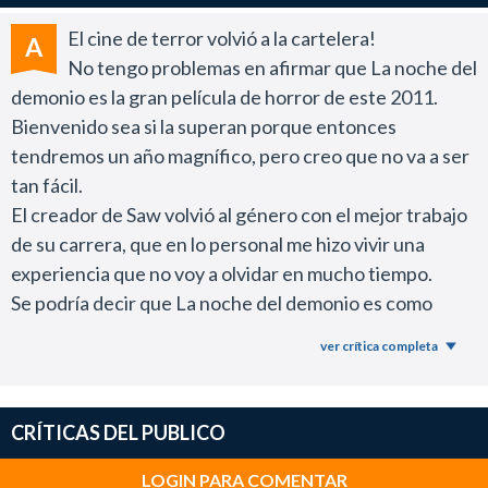
El cine de terror volvió a la cartelera!
A
No tengo problemas en afirmar que La noche del
demonio es la gran película de horror de este 2011.
Bienvenido sea si la superan porque entonces
tendremos un año magnífico, pero creo que no va a ser
tan fácil.
El creador de Saw volvió al género con el mejor trabajo
de su carrera, que en lo personal me hizo vivir una
experiencia que no voy a olvidar en mucho tiempo.
Se podría decir que La noche del demonio es como
Actividad Paranormal, pero bien hecha.
ver crítica completa
En este caso el director Wan no te hace perder una
hora al pedo en el cine con escenas tontas e
intrascendentes hasta que al final se manifiesta el
CRÍTICAS DEL PUBLICO
peligro.
Desde el primer minuto, con esa soberbia y magistral
LOGIN PARA COMENTAR