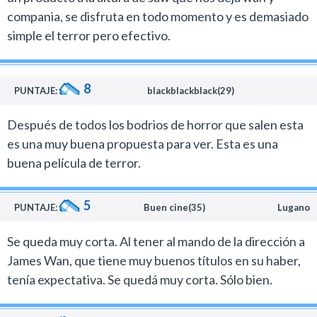
Con pocos recursos los realizadores de esta historia
compania, se disfruta en todo momento y es demasiado
lograron hacer un film intenso que te mantiene
simple el terror pero efectivo.
enganchado hasta el final.
Este trabajo consolida claramente a James Wan como
uno de los mejores cineastas que trabajan en
8
PUNTAJE:
blackblackblack(29)
Hollywood el género de terror.
Su nueva obra es una de las mejores producciones de
Después de todos los bodrios de horror que salen esta
este estilo que se hicieron en Estados Unidos en estos
es una muy buena propuesta para ver. Esta es una
últimos años junto con Arrástrame al infierno, de Sam
buena película de terror.
Raimi y Trick ´r Treat, de Michael Dougherty.
No hay que dejarla pasar en el cine.
5
PUNTAJE:
Buen cine(35)
Lugano
Se queda muy corta. Al tener al mando de la dirección a
James Wan, que tiene muy buenos títulos en su haber,
tenía expectativa. Se quedá muy corta. Sólo bien.