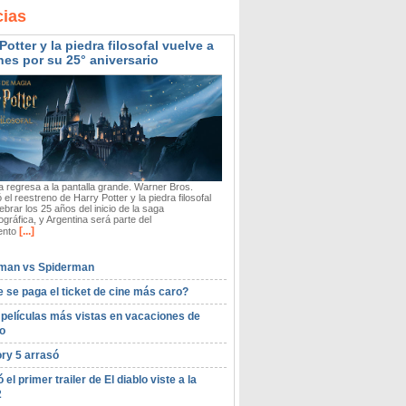
cias
Potter y la piedra filosofal vuelve a
nes por su 25° aniversario
 regresa a la pantalla grande. Warner Bros.
 el reestreno de Harry Potter y la piedra filosofal
ebrar los 25 años del inicio de la saga
gráfica, y Argentina será parte del
[...]
ento
man vs Spiderman
 se paga el ticket de cine más caro?
 películas más vistas en vacaciones de
o
ory 5 arrasó
ó el primer trailer de El diablo viste a la
2