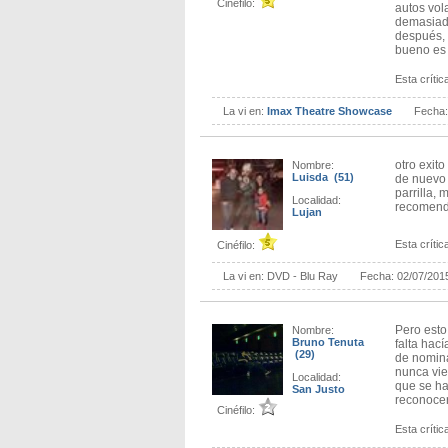
Cinéfilo:
autos vol
demasiado
después, 
bueno es 
Esta crítica
La vi en:
Imax Theatre Showcase
Fecha
otro exit
Nombre:
Luisda (51)
de nuevo 
parrilla,
Localidad:
recomen
Lujan
Esta crítica
Cinéfilo:
La vi en:
DVD - Blu Ray
Fecha:
02/07/201
Pero esto
Nombre:
Bruno Tenuta
falta hac
(29)
de nomina
nunca vie
Localidad:
que se ha
San Justo
reconocer
Cinéfilo:
Esta crítica