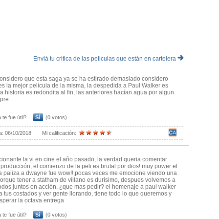
Russell, quien le dio jerarquía al elenco.
artes marciales terminó siendo un poco decepcionante el debut
dyguard), una de las grandes estrellas de Tailandia, quien en esta
eo que esto tuvo que ver con una cuestión argumental donde Jaa no
ocupaba Statham el rol de villano.
a Paul Walker pero son breves.
productores manejaron el tema de su muerte en esta produción es
 optaron por la más inteligente y emotiva. Chandler seguramente va
Enviá tu critica de las peliculas que están en cartelera
ña por lo que no me voy a detener en este punto.
berbio homenaje que se le hace a Walker al final. El momento es muy
s que le salen del corazón.
nsidero que esta saga ya se ha estirado demasiado considero
ión, pero Rápido y furioso 7 genera esa reacción y por esa razón
es la mejor película de la misma, la despedida a Paul Walker es
s pochocleras del 2015.
la historia es redondita al fin, las anteriores hacían agua por algun
mpre
 te fue útil?
Sí
(0 votos)
a:
06/10/2018
Mi calificación:
onante la vi en cine el año pasado, la verdad queria comentar
 producción, el comienzo de la peli es brutal por dios! muy power el
a paliza a dwayne fue wow!!,pocas veces me emocione viendo una
porque tener a statham de villano es durísimo, despues volvemos a
todos juntos en acción, ¿que mas pedir? el homenaje a paul walker
 a tus costados y ver gente llorando, tiene todo lo que queremos y
sperar la octava entrega
 te fue útil?
Sí
(0 votos)