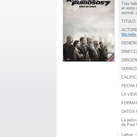
Tras hab
el resto
normal, 
TITULO 
ACTOR
Michelle
GENER
DIRECC
ORIGEN
DURACI
CALIFIC
FECHA D
LA VIER
FORMA
DATOS 
La pelíc
de Paul 
Calificar