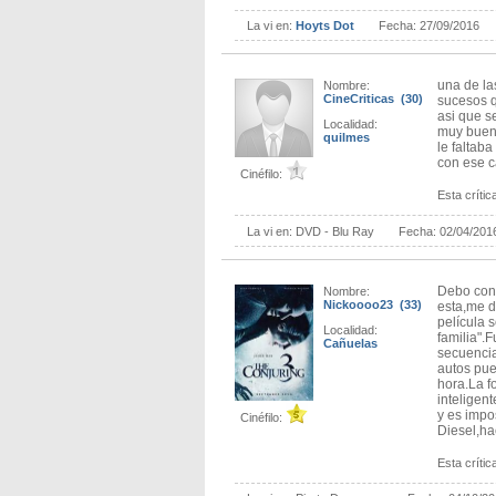
La vi en:
Hoyts Dot
Fecha:
27/09/2016
una de la
Nombre:
CineCriticas (30)
sucesos q
asi que s
Localidad:
muy bueno
quilmes
le faltab
con ese c
Cinéfilo:
Esta crítica
La vi en:
DVD - Blu Ray
Fecha:
02/04/201
Debo conf
Nombre:
Nickoooo23 (33)
esta,me d
película 
Localidad:
familia".
Cañuelas
secuencia
autos pue
hora.La f
inteligent
y es impo
Cinéfilo:
Diesel,h
Esta crítica