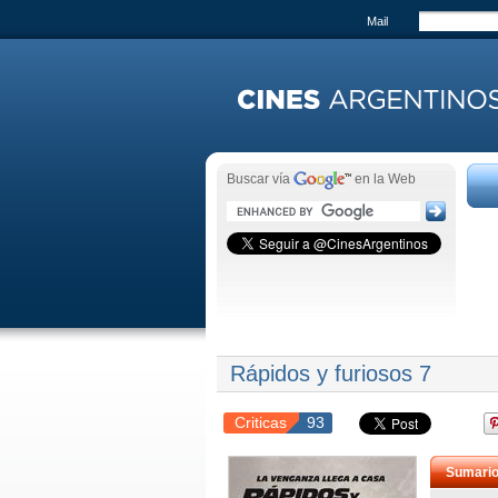
Mail
Buscar vía
en la Web
Rápidos y furiosos 7
Criticas
93
Sumari