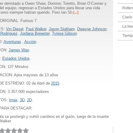
er derrotado a Owen Shaw; Dominic Toretto, Brian O’Conner y
 del equipo, regresan a Estados Unidos para llevar una vida
Rotte
como siempre habían querido. Pero Ian Sh
[...]
Clarín
ORIGINAL: Furious 7
La Na
ES:
Vin Diesel
,
Paul Walker
,
Jason Statham
.
Dwayne Johnson
,
 Rodriguez
,
Jordana Brewster
,
Tyrese Gibson
.
Tiempo
O:
Aventuras
,
Acción
.
ION:
James Wan
.
:
Estados Unidos
.
ON:
137
Minutos
ACION: Apta mayores de 13 años
E ESTRENO: 02 de Abril de
2015
ON: 3.357.000 espectadores
TOS:
Imax
,
3D
,
2D
.
PARA DESTACAR:
ula se postergó y sufrió cambios en el guión, luego de la muerte
Walker.