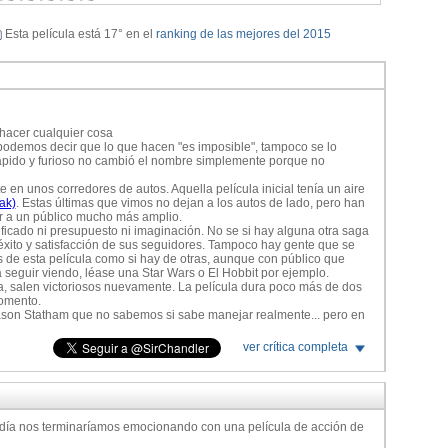
Esta película está 17° en el
ranking de las mejores del 2015
 hacer cualquier cosa
podemos decir que lo que hacen "es imposible", tampoco se lo
ápido y furioso no cambió el nombre simplemente porque no
 en unos corredores de autos. Aquella película inicial tenía un aire
ak)
. Estas últimas que vimos no dejan a los autos de lado, pero han
ar a un público mucho más amplio.
ificado ni presupuesto ni imaginación. No se si hay alguna otra saga
éxito y satisfacción de sus seguidores. Tampoco hay gente que se
 de esta película como si hay de otras, aunque con público que
a seguir viendo, léase una Star Wars o El Hobbit por ejemplo.
a, salen victoriosos nuevamente. La película dura poco más de dos
momento.
ason Statham que no sabemos si sabe manejar realmente... pero en
 claro, el tipo es duro. Luego empieza todo el ballet con The Rock y
ver crítica completa
 el arte puesto en las peleas, su técnica para filmar, los cuadros y
ay pero por el lado bueno que el tiene.
aparezcan todos los de la saga que están "vivos"en la historia, como
tercera entrega. Los llamaron para unos pocos segundos, pero se
sa parte de la película.
los actores están muy bien, los efectos especiales han mejorado
ía nos terminaríamos emocionando con una película de acción de
está intacto y hace que todo sea un combo perfecto para el cine.