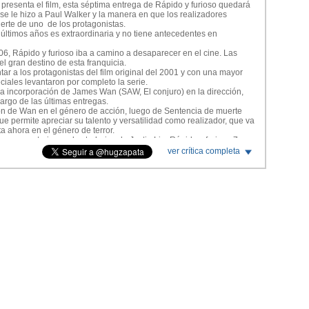
n notadas por los detallistas, pero es algo menor. Ahora lo que
 presenta el film, esta séptima entrega de Rápido y furioso quedará
eron arte a la despedida que habrá que ver como se maneja en la
se le hizo a Paul Walker y la manera en que los realizadores
anejaron todo. Se podrá leer un simple "A Paul" en los títulos, pero
erte de uno de los protagonistas.
ícula misma.
 últimos años es extraordinaria y no tiene antecedentes en
ncreíble. El 3D igual es prescindible totalmente, la acción tiene
06, Rápido y furioso iba a camino a desaparecer en el cine. Las
ita o unos cinco minutos de más, pero es la séptima entrega de una
el gran destino de esta franquicia.
ejan en claro que tienen combustible para rato. Imperdible.
tar a los protagonistas del film original del 2001 y con una mayor
iales levantaron por completo la serie.
a incorporación de James Wan (SAW, El conjuro) en la dirección,
cargo de las últimas entregas.
ión de Wan en el género de acción, luego de Sentencia de muerte
e permite apreciar su talento y versatilidad como realizador, que va
a ahora en el género de terror.
que caracterizaron los trabajos de Justin Lin, Rápido y furioso 7
n con varios momentos extraordinarios.
ver crítica completa
manera en que está filmada la pelea que tienen Jason Statham y The
 de esa manera) se nota claramente que hay otro director a cargo que
ferente.
las cámaras en esa escena es fantástico.
 7 es que James Wan debería estar entre los candidatos para el
a acción parece muy influenciada por la saga de 007.
er atraviesan de un salto en el aire tres edificios es un típico
s leyes de la física y el sentido común, James Wan entendió
ria de realización ofreció un trabajo brillante. Esta película
deben utilizar los efectos digitales de manera adecuada para evitar
ro lo que ves en la pantalla siempre es creíble y no se nota el
s las incorporaciones de Jason Statham (en un atípico rol de