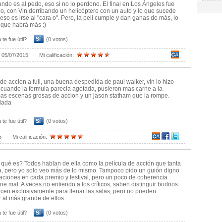
ando es al pedo, eso si no lo perdono. El final en Los Ángeles fue
, con Vin derribando un helicóptero con un auto y lo que sucede
eso es irse al "cara o". Pero, la peli cumple y dan ganas de más, lo
que habrá más :)
 te fue útil?
Sí
(0 votos)
:
05/07/2015
Mi calificación:
o de accion a full, una buena despedida de paul walker, vin lo hizo
cuando la formula parecia agotada, pusieron mas carne a la
 mas escenas grosas de accion y un jason statham que la rompe.
dada
 te fue útil?
Sí
(0 votos)
5
Mi calificación:
 qué es? Todos hablan de ella como la película de acción que tanta
ía, pero yo solo veo más de lo mismo. Tampoco pido un guión digno
ciones en cada premio y festival, pero un poco de coherencia
ne mal. A veces no entiendo a los críticos, saben distinguir bodrios
cen exclusivamente para llenar las salas, pero no pueden
 al más grande de ellos.
 te fue útil?
Sí
(0 votos)