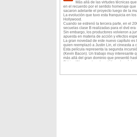
Las escenas "retocadas" de Paul Walker será
Más allá de las virtudes técnicas que
hicieron al final de todo es genial. Le pusi
en el recuerdo por el sentido homenaje que 
próxima entrega. Pero aplaudo de pie como m
sacaron adelante el proyecto luego de la mu
porque el homenaje se lo hicieron en la pel
La evolución que tuvo esta franquicia en los
Pude verla en el Imax y fue una experiencia i
Hollywood.
relieve propio.
Cuando se estrenó la tercera parte, en el 20
Seguramente le podrás encontrar alguna fall
secuelas clase B realizadas para el dvd era 
saga que arrancó hace más de 10 años y te d
Sin embargo, los productores volvieron a jun
apuesta en materia de acción y efectos espec
La gran novedad de este nuevo capítulo es l
quien reemplazó a Justin Lin, el cineasta a 
Esta película representa la segunda incurs
(Kevin Bacon). Un trabajo muy interesante qu
más allá del gran dominio que presentó hast
Si bien Wan mantuvo la estética y la música 
elevó la calidad de las secuencias de acció
Ya de entrada, en los primeros minutos, la 
Rock (el pueblo cinéfilo siempre lo llamará
se propuso abordar la acción de un modo di
El trabajo que hizo Wan con los ángulos de 
Si algo quedó claro al ver Rápido y furioso
próximo director de la saga de James Bond.
La manera en que encaró el tratamiento de l
Por ejemplo, la secuencia donde Diesel y Walk
momento de una película de Bond.
No importa que esas situaciones desafíen la
claramente el concepto de esta saga y en mate
además resultó un claro ejemplo de como se 
generar espectáculos artificiales.
La historia presenta situaciones alocadas pe
trabajo de la animación computada.
Dentro del reparto no pasaron desapercibida