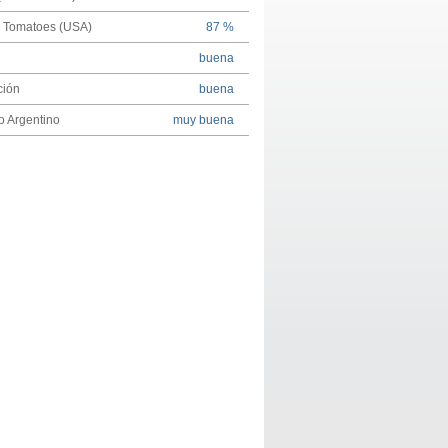
n Tomatoes (USA)
87 %
buena
ción
buena
 Argentino
muy buena