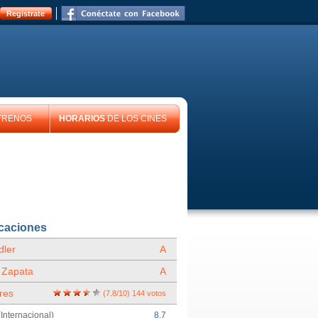
Registrate
TRENOS
HORARIOS
DE LOS CINES
icaciones
ler
A
 Zapata
A
res
(
7.8
/
10
)
144
votos
Internacional)
8.7