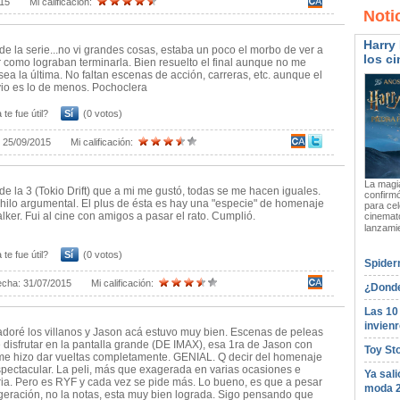
015
Mi calificación:
Noti
Harry 
e la serie...no vi grandes cosas, estaba un poco el morbo de ver a
los ci
r como lograban terminarla. Bien resuelto el final aunque no me
sea la última. No faltan escenas de acción, carreras, etc. aunque el
io es lo de menos. Pochoclera
 te fue útil?
Sí
(0 votos)
:
25/09/2015
Mi calificación:
La magia
e la 3 (Tokio Drift) que a mi me gustó, todas se me hacen iguales.
confirmó
hilo argumental. El plus de ésta es hay una "especie" de homenaje
para cel
lker. Fui al cine con amigos a pasar el rato. Cumplió.
cinemato
lanzami
 te fue útil?
Sí
(0 votos)
Spider
echa:
31/07/2015
Mi calificación:
¿Donde
Las 10
invienr
doré los villanos y Jason acá estuvo muy bien. Escenas de peleas
 disfrutar en la pantalla grande (DE IMAX), esa 1ra de Jason con
Toy St
e hizo dar vueltas completamente. GENIAL. Q decir del homenaje
spectacular. La peli, más que exagerada en varias ocasiones e
Ya sali
ia. Pero es RYF y cada vez se pide más. Lo bueno, es que a pesar
moda 
geración, no la notas, esta muy bien lograda. Sigo pensando que