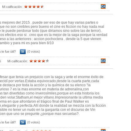
Mi calificación:
s mejores del 2015 . puede ser eso de que hay varias partes o
ue no son creibles pero bueno el cine es ficcion no hay nada real
e le puede perdonar todo (que diriamos sino sobre las de terror).
s efectos eso si . creo que es la mejor de la saga porque la verdad
a eso a las anteriores : accion pochoclera . desde la 5 que vienen
ambio y para mi es para bien 8/10
 te fue útil?
Sí
(0 votos)
6
Mi calificación:
esar que tenia un prejuicio con la saga y ante el enorme éxito de
ecidí por verlas.Estaba equivocado,desde la cuarta parte,cada
se destaca por toda la acción y la química de su elenco "la
Furioso 7 es la mas enorme en materia de adrenalina,con
s tan divertidas como inverosímiles,porque en esta historia los
den volar.Statham,el mejor villano.Impresionante la ultima media
orma en que afrontaron el trágico final de Paul Walker es
e,elegante y perfecta.Allí donde la realidad se mezcla con la ficción
sible no tener un nudo en la garganta con el discurso de Vin
acen que uno se pregunte ¿porque mas secuelas?.
 te fue útil?
Sí
(0 votos)