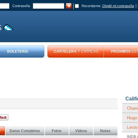
Contraseña
Recordarme
Olvidé mi contraseña
BOLETERÍA
CARTELERA
Y CRÍTICAS
PRÓXIMOS
ES
Calif
Chand
Hugo
Lecto
o
Datos Completos
Fotos
Videos
Notas
IMDB (