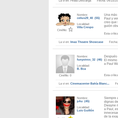
La vi en:
Pirata Descarga
Fecha:
04/10/2
Una más d
Nombre:
celius29_40 (55)
Paul y ve
creo que 
Localidad:
guión obv
Villa Crespo
Cinéfilo:
Esta crítica
La vi en:
Imax Theatre Showcase
Fecha
Después d
Nombre:
funyotros_32 (46)
El mismo 
a Paul Wa
Localidad:
B. Bca
Esta crítica
Cinéfilo: 0
La vi en:
Cinemacenter Bahía Blanc...
F
Siempre a
Nombre:
pAu (45)
dignas de
Dwayne m
Localidad:
a Paul, e
Luis Guillón
innecesar
de la exa