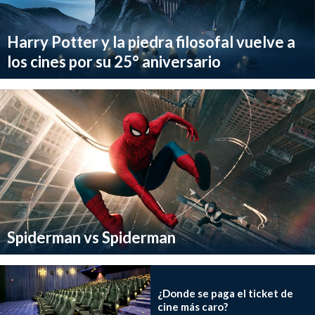
Harry Potter y la piedra filosofal vuelve a
los cines por su 25° aniversario
Spiderman vs Spiderman
¿Donde se paga el ticket de
cine más caro?