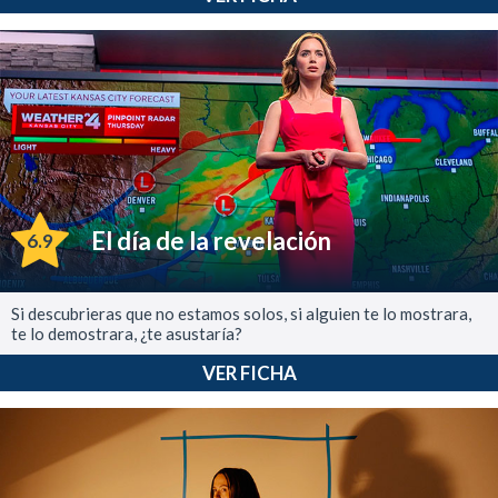
El día de la revelación
6.9
Si descubrieras que no estamos solos, si alguien te lo mostrara,
te lo demostrara, ¿te asustaría?
VER FICHA