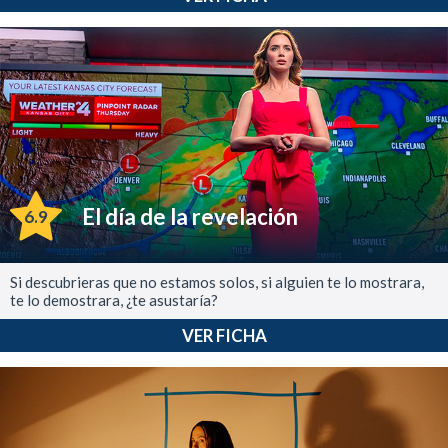
El día de la revelación
6.9
Si descubrieras que no estamos solos, si alguien te lo mostrara,
te lo demostrara, ¿te asustaría?
VER FICHA