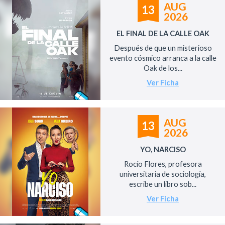
AUG
13
2026
EL FINAL DE LA CALLE OAK
Después de que un misterioso
evento cósmico arranca a la calle
Oak de los...
Ver Ficha
AUG
13
2026
YO, NARCISO
Rocío Flores, profesora
universitaria de sociología,
escribe un libro sob...
Ver Ficha