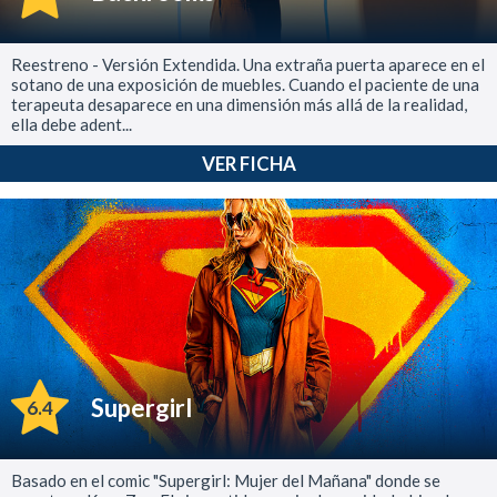
Reestreno - Versión Extendida. Una extraña puerta aparece en el
sotano de una exposición de muebles. Cuando el paciente de una
terapeuta desaparece en una dimensión más allá de la realidad,
ella debe adent...
VER FICHA
Supergirl
6.4
Basado en el comic "Supergirl: Mujer del Mañana" donde se