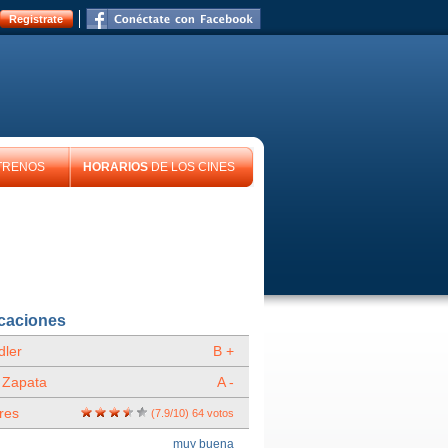
Registrate
TRENOS
HORARIOS
DE LOS CINES
icaciones
ler
B +
 Zapata
A -
res
(
7.9
/
10
)
64
votos
muy buena