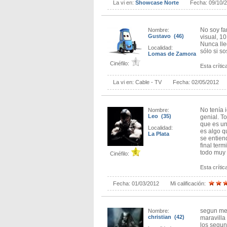
La vi en:
Showcase Norte
Fecha:
09/10/
No soy fa
Nombre:
Gustavo (46)
visual, 1
Nunca ll
Localidad:
sólo si so
Lomas de Zamora
Cinéfilo:
Esta crítica
La vi en:
Cable - TV
Fecha:
02/05/2012
No tenía 
Nombre:
Leo (35)
genial. T
que es un
Localidad:
es algo q
La Plata
se entie
final term
todo muy 
Cinéfilo:
Esta crítica
Fecha:
01/03/2012
Mi calificación:
segun me 
Nombre:
christian (42)
maravilla 
los segun