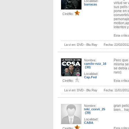
Localidad:
virtud se
barracas
sus pelis
pone en e
Cinéfilo:
convertirl
personaje
motion,ap
intentos 
Esta crítica
La vi en:
DVD - Blu Ray
Fecha:
22/02/201
Pero que 
Nombre:
camilo-ruiz_16
misma sen
(30)
se debía 
raro).
Localidad:
Cap.Fed
Cinéfilo:
Esta crítica
La vi en:
DVD - Blu Ray
Fecha:
11/01/201
gran peli
Nombre:
teki_cxxvii_25
bien... h
(39)
Localidad:
CABA
Esta crítica
Cinéfilo: