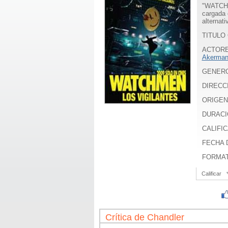
"WATCHME
cargada 
alternat
TITULO 
ACTOR
Akerma
GENER
DIRECC
ORIGEN
DURACI
CALIFIC
FECHA D
FORMA
Calificar
Crítica de Chandler