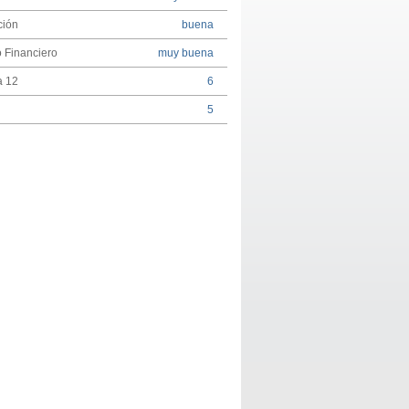
ción
buena
 Financiero
muy buena
a 12
6
5