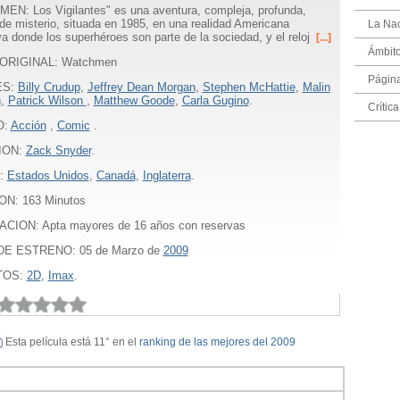
N: Los Vigilantes" es una aventura, compleja, profunda,
de misterio, situada en 1985, en una realidad Americana
La Na
iva donde los superhéroes son parte de la sociedad, y el reloj
[...]
Ámbito
ORIGINAL: Watchmen
Págin
ES:
Billy Crudup
,
Jeffrey Dean Morgan
,
Stephen McHattie
,
Malin
n
,
Patrick Wilson
,
Matthew Goode
,
Carla Gugino
.
Crítica
O:
Acción
,
Comic
.
ION:
Zack Snyder
.
:
Estados Unidos
,
Canadá
,
Inglaterra
.
ON:
163
Minutos
ACION: Apta mayores de 16 años con reservas
E ESTRENO: 05 de Marzo de
2009
TOS:
2D
,
Imax
.
Esta película está 11° en el
ranking de las mejores del 2009