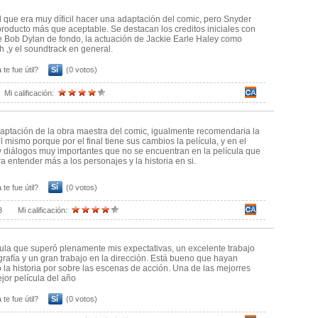
de Dylan “The Times There are Changing” no se puede tirar al tacho
la no alcanza la máxima perfección.
 que era muy díficil hacer una adaptación del comic, pero Snyder
za de la obra de Moore no permitía otra opción.
producto más que aceptable. Se destacan los creditos iniciales con
 al diablo.
 Bob Dylan de fondo, la actuación de Jackie Earle Haley como
eso es lo que rescato.
 ,y el soundtrack en general.
 duda que su corte va a ser superior y probablemente desarrolle
tocan superficialmente.
 te fue útil?
Sí
(0 votos)
I (Malin Akerman) y su madre Sally Jupiter (Carla Gugino).
n general y creo que fue clave que no convocaran a grandes estrella
Mi calificación:
casi llega a interpretar al Doctor Manhattan. Gracias por existir
, profunda con una gran banda de sonido (que me sorprendió con dos
ptación de la obra maestra del comic, igualmente recomendaria la
 que cualquiera de las propuestas que llegaron a los Oscar en estos
l mismo porque por el final tiene sus cambios la película, y en el
 diálogos muy importantes que no se encuentran en la película que
ector creo que se va a destacar entre las grandes producciones que
ra entender más a los personajes y la historia en si.
lm que en mi opinión le hizo justicia a una gran historieta. Más allá
edo mencionar, WATCHMEN VIVE.
 te fue útil?
Sí
(0 votos)
3
Mi calificación:
ula que superó plenamente mis expectativas, un excelente trabajo
ografía y un gran trabajo en la dirección. Está bueno que hayan
o la historia por sobre las escenas de acción. Una de las mejorres
ejor película del año
 te fue útil?
Sí
(0 votos)