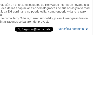
lución en el arte, los estudios de Hollywood intentaron llevarla a la
 idea de las adaptaciones cinematográficas de sus obras y la verdad
 Liga Extraordinaria no puede evitar comprenderlo y darle la razón.
o.
ne como Terry Gilliam, Darren Aronofsky, y Paul Greengrass fueron
stintas razones se bajaron del proyecto
illiam, quien manifestó en su momento que Watchmen funcionaría
, del nivel de Band of Brothers, que como un largometraje.
ver crítica completa
ca a ver este estreno no esperé ver una buena película, sino a
uera totalmente aniquilada. Era el único deseo que tenía, que
 de Zack Snyder, pero la idea de llevar este cómic al cine me parecía
que la obra de Snyder tal cual él la concibió recién la vamos a
 el corte definitivo del director que durará 3 horas y 25 minutos e
a través de la animación.
n el volumen 1 de Kill Bill.
ecundario de Watchmen, titulado “Tales of the Black Freighter” que
ic dentro del cómic.
en el cine por Gerard Butler (300), se va editar en dvd de manera
 incluida dentro del conflicto general.
cines es el corte de estudio Warner, que resume la obra de Snyder.
fuera algunas subtramas interesantes.
ícula que superó por completo mis expectativas.
n film tan bueno como el que disfruté.
 muy similar a lo que hicieron Curtis Hanson y Brian Helgeland (el
al desnudo, la obra maestra de James Ellroy.
olicial presentaba una historia sumamente compleja con muchos
edactada de una manera que complicaba severamente la adaptación
es pasó por contar ese cuento de la manera más fiel que fuera posible