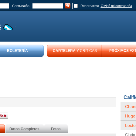
Contraseña
Recordarme
Olvidé mi contraseña
BOLETERÍA
CARTELERA
Y CRÍTICAS
PRÓXIMOS
ES
Calif
Chand
Hugo
Lecto
o
Datos Completos
Fotos
Clarín