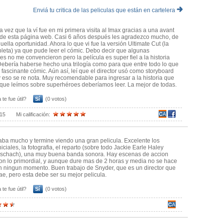
Enviá tu critica de las peliculas que están en cartelera
 que provocará seguramente la furia de los nerds sabelotodos que
porque se visten con remeras de superhéroes creen que tienen la
mente fiel a la esencia de lo que es Watchmen y eso es lo más
a vez que la ví fue en mi primera visita al Imax gracias a una avant
de esta página web. Casi 6 años después les agradezco mucho, de
s Mason, para los que leyeron el cómic) quedaron reducidos, al
uella oportunidad. Ahora lo que vi fue la versión Ultimate Cut (la
ameos, pero el alma de la historia no fue bastardeada.
eta) ya que pude leer el cómic. Debo decir que algunas
a que de la noche a la mañana todo el mundo se hiciera fanático de
es no me convencieron pero la película es super fiel a la historia
ieran en la cajita feliz de Mc Donalds y en figuritas, debido a que el
 Debería haberse hecho una trilogía como para que entre todo lo que
e fascinante cómic. Aún así, leí que el director usó como storyboard
ste tema.
y eso se re nota. Muy recomendable para ingresar a la historia que
en la historieta como las buenas creaciones de Moore, pero en el
 que leímos sobre superhéroes deberíamos leer. La mejor de todas.
 accesible al público masivo porque sino Columbia no financiaba la
 te fue útil?
Sí
(0 votos)
productor principal de ese film en el audiocomentario del dvd.
.
015
Mi calificación:
 esta película. Especialmente los espectadores que busquen un
tásticos, El Increíble Hulk o X-Men 3.
rama intimista sobre superhéroes narrado como si se tratara de un
tal pero no es lo que abunda y en este caso tampoco es lo más
ba mucho y termine viendo una gran pelicula. Excelente los
niciales, la fotografia, el reparto (sobre todo Jackie Earle Haley
 fotografía, los vestuarios y el diseño de producción estuvieron
schach), una muy buena banda sonora. Hay escenas de accion
osible el arte de Dave Gibbons.
on lo primordial, y aunque dure mas de 2 horas y media no se hace
r y su equipo por ser fiel a la obra original y no defraudar a la
n ningun momento. Buen trabajo de Snyder, que es un director que
 nunca se puede conformar a todo el mundo.
ae, pero esta debe ser su mejor pelicula.
alcadas del cómic como ocurrió en Sin City e inclusive los actores
 te fue útil?
Sí
(0 votos)
ante monstruo, más fieles y respetuosos con
sido.
rpretación de Jack Earle Haley como Rorschah y los TREMENDOS
ria de los viejos superhéroes (The Minute Men) antes que sus