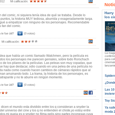
2012
Mi calificación:
Noti
Harry 
n del comic, ni siquiera tenía idea de qué se trataba. Desde lo
los ci
0 puntos, la historia MUY tediosa, aburrida y exageradamente larga.
egué a empatizar con ninguno de los personajes. Recomendable
s fan del comic.
 te fue útil?
Sí
(0 votos)
Mi calificación:
La magia
idea que había un comic llamado Watchmen, pero la película es
confirmó
odos los personajes me parecen geniales, sobre todo Rorschach
para cel
cinemato
o de los pilares de la películas. Las peleas son muy copadas, que
lanzami
ue hay que destacar, odio cuando en una pelea de una película no
nda nada como cuando hacen cambios de cámaras rápidos que al
inan arruinando todo. La trama, la historia de los personajes, es
Spider
atrapante y no te aburre en ningún momento.
¿Donde
 te fue útil?
Sí
(0 votos)
Las 10
invienr
Toy St
dicen el mundo esta dividido entre los q consideran a snyder la
Ya sali
del universo del cine y los q no entienden el chiste,yo estoy entre
moda 
dos,mi queja es q snyder no filma pelis,sino partes inconexas cuya