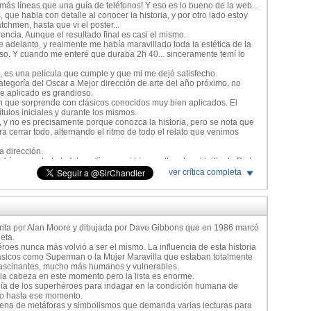
 más líneas que una guía de teléfonos! Y eso es lo bueno de la web...
 que habla con detalle al conocer la historia, y por otro lado estoy
chmen, hasta que vi el poster...
ncia. Aunque el resultado final es casi el mismo.
adelanto, y realmente me había maravillado toda la estética de la
eso. Y cuando me enteré que duraba 2h 40... sinceramente temí lo
 es una película que cumple y que mi me dejó satisfecho.
categoría del Oscar a Mejor dirección de arte del año próximo, no
ve aplicado es grandioso.
n que sorprende con clásicos conocidos muy bien aplicados. El
ítulos iniciales y durante los mismos.
n, y no es precisamente porque conozca la historia, pero se nota que
ara cerrar todo, alternando el ritmo de todo el relato que venimos
a dirección.
ía encantado la fotografía, que si bien no llegaba al brillo de Dick
final que vi, no estaba eso, pasando a tener tonos más oscuros. No se
ver crítica completa
 copiado, pero la imagen podría haber sido mejor, más acorde al
 lejos estamos de una película fácil de digerir como Batman, pero
ecidan verla la van a pasar bien. Es claramente una película para
rita por Alan Moore y dibujada por Dave Gibbons que en 1986 marcó
eta.
es nunca más volvió a ser el mismo. La influencia de esta historia
ásicos como Superman o la Mujer Maravilla que estaban totalmente
fascinantes, mucho más humanos y vulnerables.
a cabeza en este momento pero la lista es enorme.
gía de los superhéroes para indagar en la condición humana de
ho hasta ese momento.
lena de metáforas y simbolismos que demanda varias lecturas para