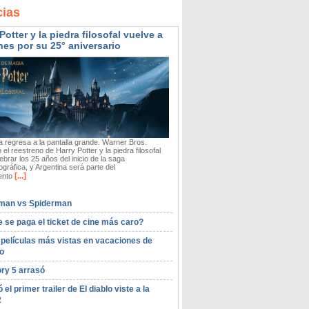
cias
Potter y la piedra filosofal vuelve a
nes por su 25° aniversario
 regresa a la pantalla grande. Warner Bros.
 el reestreno de Harry Potter y la piedra filosofal
ebrar los 25 años del inicio de la saga
gráfica, y Argentina será parte del
[...]
ento
man vs Spiderman
 se paga el ticket de cine más caro?
 películas más vistas en vacaciones de
o
ory 5 arrasó
ó el primer trailer de El diablo viste a la
2