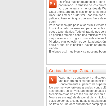
La crítica que tengo abajo mio, tiene
B +
por un lado un fanático de los comics,
yo, que no tenía la menor idea de Wat
Cada uno sabrá que crítica tomar como refere
Hace unos meses puder ver unos minutos de 
película. Pero temía que que solo fuera de 
peor!
Pero confieso que pese a todos mis temores,
Los títulos del comienzo son para cerrar la 
puede tener rivales. Todo el trabajo que se 
La película también tiene una musicalizació
mejor resultado lo logran justo antes de los t
Mi crítica o mi objeción es con la adaptació
hacia el final de la película, hay un apuro p
viendo.
El elenco está muy bien, y se nota una buen
Cuando vi el adelanto hace un tiempo, me hab
Tracy, tenía colores muy vivos. En la copia 
si fue un cambio final, o algún problema del
amarillo con el cual se la promociona.
Watchmen no es para los grandes públicos, y
Crítica de Hugo Zapata
estoy seguro que la mayoría de los que se d
disfrutar en una pantalla grande.
Watchmen es una novela gráfica esc
A -
una bisagra en el mundo de la histori
Concretamente el género de superhéro
fue enorme y generó que grandes íconos cl
acartonados se convirtieran en personajes 
Menciono estos dos casos que me vienen a l
Moore se encargó de desconstruir la mitolo
estos personajes, como nadie lo había hec
Se trata de una obra sumamente compleja l