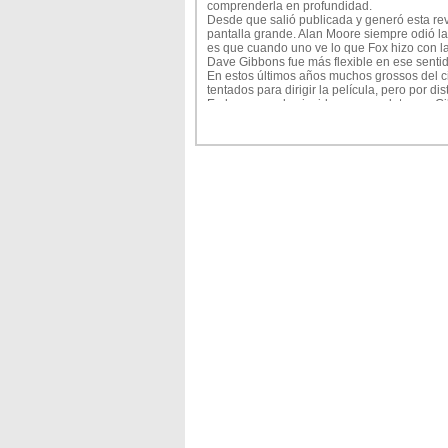
comprenderla en profundidad.
Desde que salió publicada y generó esta revo
pantalla grande. Alan Moore siempre odió la
es que cuando uno ve lo que Fox hizo con la
Dave Gibbons fue más flexible en ese sentid
En estos últimos años muchos grossos del ci
tentados para dirigir la película, pero por di
En lo personal coincido por completo con G
mejor como una miniserie de gran producción
En consecuencia, cuando me senté en la buta
esperar que la obra de Moore y Gibbons no f
tuvieran un poco de piedad.
Aclaro, que me gustaron los trabajos previos
una locura.
Ahora bien, creo que es fundamental aclarar 
poder conocer en julio cuando se edite en dvd
incluirá una interesante subtrama realizada 
Algo similar a lo que hizo Quentin Tarantino e
Se trata de un cómic que lee un personaje s
en la novela de Moore funciona como un cóm
En un par de semanas esa historia, narrada 
independiente, pero en el corte de Snyder fue
Lo cierto es que la versión que llega a los 
Tiene una duración de 157 minutos y deja a
De todas maneras, creo que es una gran pel
Sinceramente no esperaba encontrarme con u
Zack Snyder adaptó Watchmen con un trabajo
director de Corazón de Caballero) con L. A. 
Al igual que Watchmen, esa novela épica p
personajes y subtramas, que además fue r
en el cine.
Por lo tanto, el desafío para los realizador