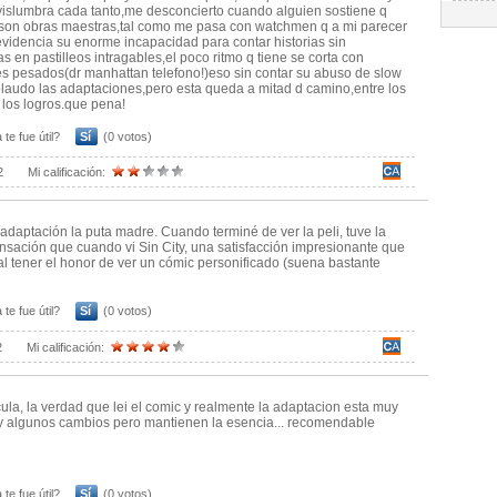
 vislumbra cada tanto,me desconcierto cuando alguien sostiene q
 son obras maestras,tal como me pasa con watchmen q a mi parecer
videncia su enorme incapacidad para contar historias sin
as en pastilleos intragables,el poco ritmo q tiene se corta con
s pesados(dr manhattan telefono!)eso sin contar su abuso de slow
laudo las adaptaciones,pero esta queda a mitad d camino,entre los
y los logros.que pena!
 te fue útil?
Sí
(0 votos)
2
Mi calificación:
adaptación la puta madre. Cuando terminé de ver la peli, tuve la
sación que cuando vi Sin City, una satisfacción impresionante que
al tener el honor de ver un cómic personificado (suena bastante
 te fue útil?
Sí
(0 votos)
2
Mi calificación:
cula, la verdad que lei el comic y realmente la adaptacion esta muy
ay algunos cambios pero mantienen la esencia... recomendable
 te fue útil?
Sí
(0 votos)