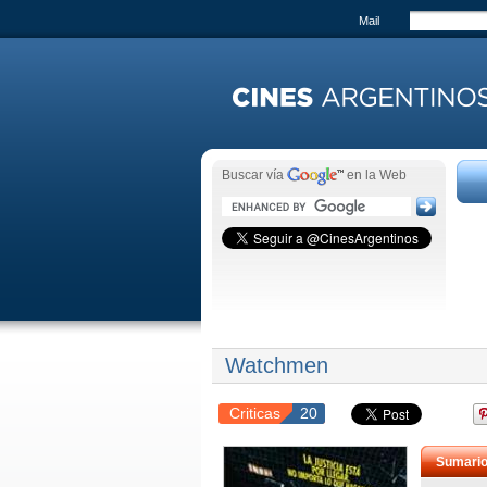
Mail
Buscar vía
en la Web
Watchmen
Criticas
20
Sumari