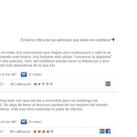
 discursos motivacionales que por suerte no quedaron afuera en
e género, Día de la independencia 2 es una continuación decente de
n un clásico con el paso del tiempo.
nimiento que merece ser disfrutado en una pantalla de cine.
Enviá tu critica de las peliculas que están en cartelera
 es mala. Era innecesario que hagan una continuacion y más si va
r siendo este bodrio. Acá hubiese sido válido "conservar la dignidad"
r otra pelicula. Solo Jef Godlblum puede hacer la diferencia y sino
ido más desastrosa de lo que fue
 te fue útil?
Sí
(0 votos)
017
Mi calificación:
muy bien con que me iba a encontrar pero sin embargo me
ó. No deja de tener el discurso yankee de los mejores del mundo,
etiene, está muy bien realizada la parte de efectos.
 te fue útil?
Sí
(0 votos)
017
Mi calificación: