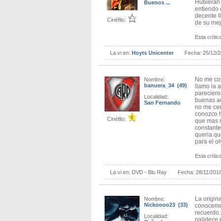
Hubieran 
Buenos ...
entiendo 
decente l
Cinéfilo:
de su mej
Esta crítica
La vi en:
Hoyts Unicenter
Fecha:
25/12/
No me con
Nombre:
banuera_34 (49)
llamo la 
pareciero
Localidad:
buenas ac
San Fernando
no me cer
conozco h
Cinéfilo:
que mas m
constante
queria qu
para el ol
Esta crítica
La vi en:
DVD - Blu Ray
Fecha:
28/11/201
La origin
Nombre:
Nickoooo23 (33)
conocemos
recuerdo.
Localidad:
palidece 