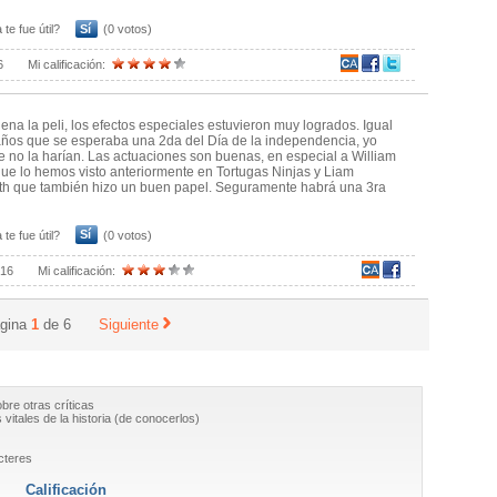
 te fue útil?
Sí
(0 votos)
6
Mi calificación:
ena la peli, los efectos especiales estuvieron muy logrados. Igual
ños que se esperaba una 2da del Día de la independencia, yo
 no la harían. Las actuaciones son buenas, en especial a William
que lo hemos visto anteriormente en Tortugas Ninjas y Liam
h que también hizo un buen papel. Seguramente habrá una 3ra
 te fue útil?
Sí
(0 votos)
016
Mi calificación:
gina
1
de
6
Siguiente
obre otras críticas
vitales de la historia (de conocerlos)
cteres
Calificación