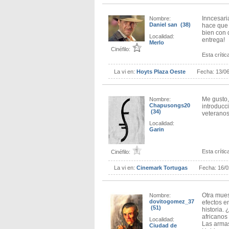
Inncesari
Nombre:
Daniel san (38)
hace que 
bien con 
Localidad:
entrega!
Merlo
Cinéfilo:
Esta crítica
La vi en:
Hoyts Plaza Oeste
Fecha:
13/0
Me gusto,
Nombre:
Chapusongs20
introducc
(34)
veteranos
Localidad:
Garin
Esta crítica
Cinéfilo:
La vi en:
Cinemark Tortugas
Fecha:
16/0
Otra mues
Nombre:
dovitogomez_37
efectos e
(51)
historia.
africanos
Localidad:
Las armas
Ciudad de