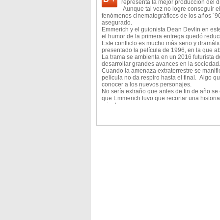
representa la mejor producción del d
Aunque tal vez no logre conseguir el
fenómenos cinematográficos de los años ´90,
asegurado.
Emmerich y el guionista Dean Devlin en este
el humor de la primera entrega quedó reduc
Este conflicto es mucho más serio y dramático
presentado la película de 1996, en la que 
La trama se ambienta en un 2016 futurista 
desarrollar grandes avances en la sociedad. 
Cuando la amenaza extraterrestre se manifie
película no da respiro hasta el final. Algo
conocer a los nuevos personajes.
No sería extraño que antes de fin de año se 
que Emmerich tuvo que recortar una historia
minutos.
Esto se puede percibir principalmente en el 
Otra de las novedades que se destacan en l
el trabajo del director.
Entre ellos la inclusión en la trama de una p
anterior y una notable reducción de los mens
Algo que también se relaciona con la trama,
Una de las dudas que me generaba esta secu
En los últimos años Emmerich tuvo la tende
computada, como se pudo ver en 2012 la h
Salvo por algunas escenas donde se nota br
este film son impecables y la labor en los e
Las batallas espaciales son espectaculares
de Día de la independencia.
Dentro del reparto los actores del film origina
Okum) y Judd Hirsch (quien interpreta en l
personajes que no tienen el mismo atractivo