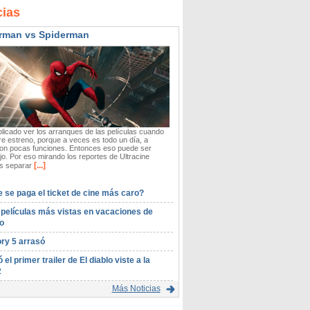
cias
rman vs Spiderman
icado ver los arranques de las películas cuando
re estreno, porque a veces es todo un día, a
on pocas funciones. Entonces eso puede ser
o. Por eso mirando los reportes de Ultracine
[...]
 separar
 se paga el ticket de cine más caro?
 películas más vistas en vacaciones de
o
ory 5 arrasó
ó el primer trailer de El diablo viste a la
2
Más Noticias