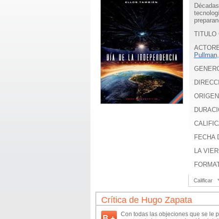
Décadas 
tecnolog
preparan
TITULO 
ACTOR
Pullman
GENER
DIRECC
ORIGEN
DURACI
CALIFIC
FECHA D
LA VIER
FORMA
Calificar
Crítica de Hugo Zapata
Con todas las objeciones que se le p
B +