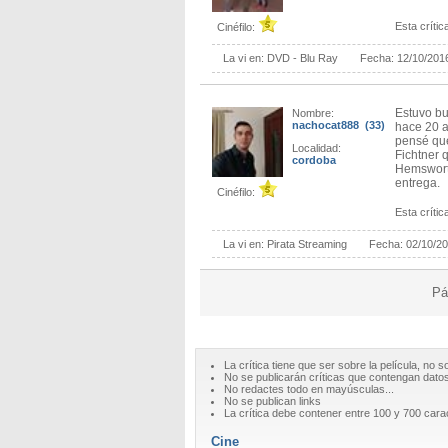
Esta crítica
Cinéfilo:
La vi en:
DVD - Blu Ray
Fecha:
12/10/201
Estuvo bu
Nombre:
nachocat888 (33)
hace 20 a
pensé que
Localidad:
Fichtner 
cordoba
Hemswort
entrega.
Cinéfilo:
Esta crítica
La vi en:
Pirata Streaming
Fecha:
02/10/2
Pá
La crítica tiene que ser sobre la película, no s
No se publicarán críticas que contengan datos 
No redactes todo en mayúsculas...
No se publican links
La crítica debe contener entre 100 y 700 cara
Cine