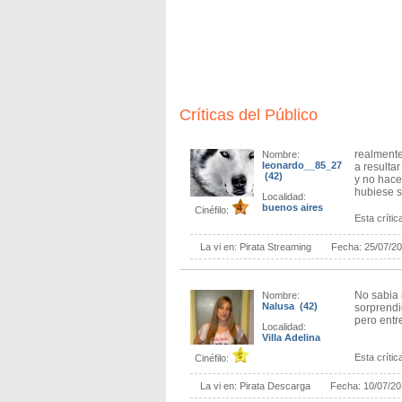
Pullman ofrece momentos fabulosos con sus
esta historia.
Reitero, sin ser una obra importante en est
una película muy popular que se convirtió e
Emmerich cumplió en brindar un gran entrete
Críticas del Público
realmente
Nombre:
leonardo__85_27
a resulta
(42)
y no hace
hubiese s
Localidad:
buenos aires
Cinéfilo:
Esta crítica
La vi en:
Pirata Streaming
Fecha:
25/07/2
No sabia 
Nombre:
Nalusa (42)
sorprendi
pero entr
Localidad:
Villa Adelina
Esta crítica
Cinéfilo:
La vi en:
Pirata Descarga
Fecha:
10/07/2