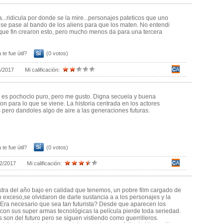
a...ridicula por donde se la mire...personajes pateticos que uno
se pase al bando de los aliens para que los maten. No entendi
que fin crearon esto, pero mucho menos da para una tercera
 te fue útil?
Sí
(0 votos)
6/2017
Mi calificación:
 es pochoclo puro, pero me gusto. Digna secuela y buena
ion para lo que se viene. La historia centrada en los actores
 pero dandoles algo de aire a las generaciones futuras.
 te fue útil?
Sí
(0 votos)
2/2017
Mi calificación:
tra del año bajo en calidad que tenemos, un pobre film cargado de
n exceso,se olvidaron de darle sustancia a a los personajes y la
 ¿Era necesario que sea tan futurista? Desde que aparecen los
 con sus super armas tecnológicas la película pierde toda seriedad.
 son del futuro pero se siguen vistiendo como guerrilleros.