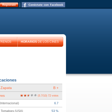
Registrate
TRENOS
HORARIOS
DE LOS CINES
icaciones
 Zapata
B +
res
(
5.7
/
10
)
72
votos
Internacional)
6.7
n Tomatoes (USA)
53 %