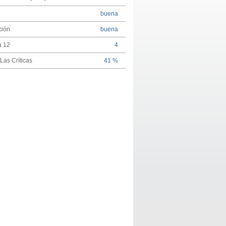
buena
ción
buena
a 12
4
Las Críticas
41 %