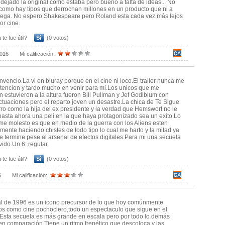
dejado la original como estaba pero bueno a falta de ideas... No
como hay tipos que derrochan millones en un producto que ni a
lega. No espero Shakespeare pero Roland esta cada vez más lejos
or cine.
 te fue útil?
Sí
(0 votos)
2016
Mi calificación:
vencio.La vi en bluray porque en el cine ni loco.El trailer nunca me
atencion y tardo mucho en venir para mi.Los unicos que me
n estuvieron a la altura fueron Bill Pullman y Jef Godlblum con
tuaciones pero el reparto joven un desastre.La chica de Te Sigue
ro como la hija del ex presidente y la verdad que Hemswort no le
asta ahora una peli en la que haya protagonizado sea un exito.Lo
e molesto es que en medio de la guerra con los Aliens esten
mente haciendo chistes de todo tipo lo cual me harto y la mitad ya
e termine pese al arsenal de efectos digitales.Para mi una secuela
vido.Un 6: regular.
 te fue útil?
Sí
(0 votos)
6
Mi calificación:
al de 1996 es un icono precursor de lo que hoy comúnmente
 como cine pochoclero,todo un espectaculo que sigue en el
Esta secuela es más grande en escala pero por todo lo demás
en comparación.Tiene un ritmo frenético que descoloca y las