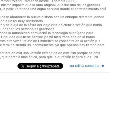
irector Roland Emmerich desde El patriota (2000).
 mismo impacto que la obra original, que fue uno de los grandes
 la película brinda una digna secuela donde el entretenimiento está
 caso abordaron la nueva historia con un enfoque diferente, donde
ido a un rol muy secundario.
 y se aleja de la sátira del viejo cine de ciencia ficción que había
abundaban los personajes graciosos.
donde la humanidad aprovechó la tecnología alienígena para
Una idea que tiene sentido y está bien trabajada en la trama.
sta otra vez el relato de Emmerich se concentra en la acción y la
 que termina siendo un inconveniente ya que apenas hay tiempo para
editara en dvd una versión extendida de este film porque se nota
, que parecía más épica, para que la duración llegara a los 120
acto final donde todo se desarrolla demasiado rápido.
ver crítica completa
a nueva película son algunos elementos progresistas que presenta
areja gay, roles femeninos más sólidos que los que tuvo el film
ajes patrióticos.
 ya que el planeta ahora está unido en una confederación mundial.
ela era el tema de los efectos especiales.
ncia de saturar sus producciones con exceso de animación
orrenda 10,000 BC.
evemente el uso del CGI, en general las secuencias de acción de
fectos visuales no defrauda para nada.
 y tienen la emoción que uno deseaba encontrar en una continuación
l, Jeff Goldblum, Bill Pullman, Brent Spiner (el excéntrico científico
a trama al padre de Goldblum) opacan por completo a los nuevos
.