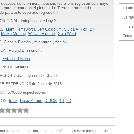
después de la primera invasión, los aliens regresan con mayor
ía para acabar con el planeta. La Tierra se ha estado
Clarín
do para este esperado regreso
[...]
La Na
ORIGINAL: Independence Day 2
Págin
ES:
Liam Hemsworth
,
Jeff Goldblum
.
Vivica A. Fox
,
Bill
,
Maika Monroe
,
William Fichtner
,
Sela Ward
.
Todas 
O:
Ciencia Ficción
,
Aventuras
,
Acción
.
ION:
Roland Emmerich
.
:
Estados Unidos
.
ON:
110
Minutos
ACION: Apta mayores de 13 años
E ESTRENO: 23 de Junio de
2016
ON: 579.000 espectadores
TOS:
Imax
,
Dolby Atmos
,
D-BOX
,
4D
,
2D
.
odrían hacer a este film, la continuación de Día de la independencia