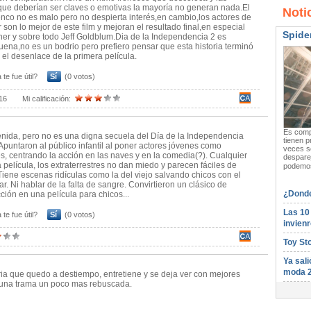
ue deberían ser claves o emotivas la mayoría no generan nada.El
Noti
nco no es malo pero no despierta interés,en cambio,los actores de
r son lo mejor de este film y mejoran el resultado final,en especial
Spide
ner y sobre todo Jeff Goldblum.Dia de la Independencia 2 es
ena,no es un bodrio pero prefiero pensar que esta historia terminó
 el desenlace de la primera película.
 te fue útil?
Sí
(0 votos)
16
Mi calificación:
Es compl
enida, pero no es una digna secuela del Día de la Independencia
tienen p
Apuntaron al público infantil al poner actores jóvenes como
veces s
es, centrando la acción en las naves y en la comedia(?). Cualquier
desparej
a película, los extraterrestres no dan miedo y parecen fáciles de
podemos
 Tiene escenas ridículas como la del viejo salvando chicos con el
r. Ni hablar de la falta de sangre. Convirtieron un clásico de
¿Donde
cción en una película para chicos...
Las 10
 te fue útil?
Sí
(0 votos)
invienr
Toy St
Ya sali
moda 
ria que quedo a destiempo, entretiene y se deja ver con mejores
 una trama un poco mas rebuscada.