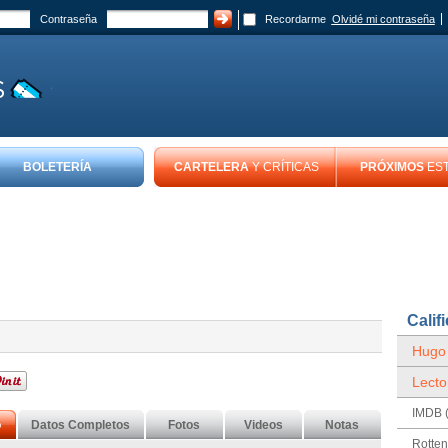
Contraseña
Recordarme
Olvidé mi contraseña
BOLETERÍA
CARTELERA
Y CRÍTICAS
PRÓXIMOS
ES
Calif
Hugo
Lecto
IMDB (
o
Datos Completos
Fotos
Videos
Notas
Rotte