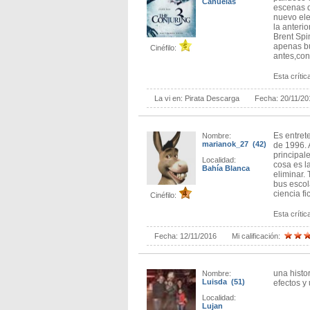
Cañuelas
escenas q
nuevo ele
la anterio
Brent Spi
apenas bu
Cinéfilo:
antes,con
Esta crítica
La vi en:
Pirata Descarga
Fecha:
20/11/20
Es entret
Nombre:
marianok_27 (42)
de 1996. 
principal
Localidad:
cosa es l
Bahía Blanca
eliminar.
bus escola
ciencia fi
Cinéfilo:
Esta crítica
Fecha:
12/11/2016
Mi calificación:
una histo
Nombre:
Luisda (51)
efectos y
Localidad:
Lujan