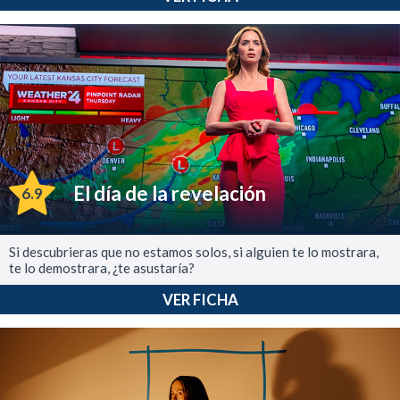
El día de la revelación
6.9
Si descubrieras que no estamos solos, si alguien te lo mostrara,
te lo demostrara, ¿te asustaría?
VER FICHA