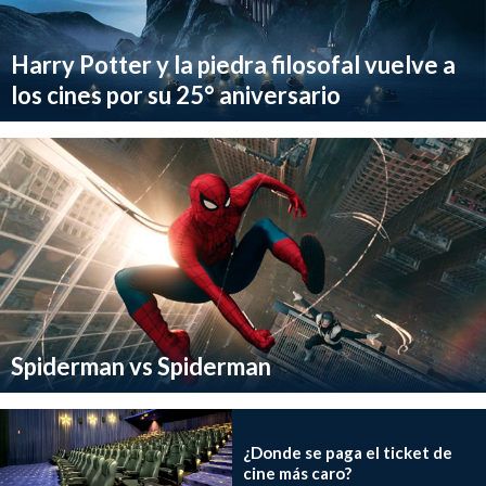
Harry Potter y la piedra filosofal vuelve a
los cines por su 25° aniversario
Spiderman vs Spiderman
¿Donde se paga el ticket de
cine más caro?