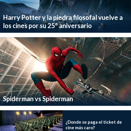
Harry Potter y la piedra filosofal vuelve a
los cines por su 25° aniversario
Spiderman vs Spiderman
¿Donde se paga el ticket de
cine más caro?