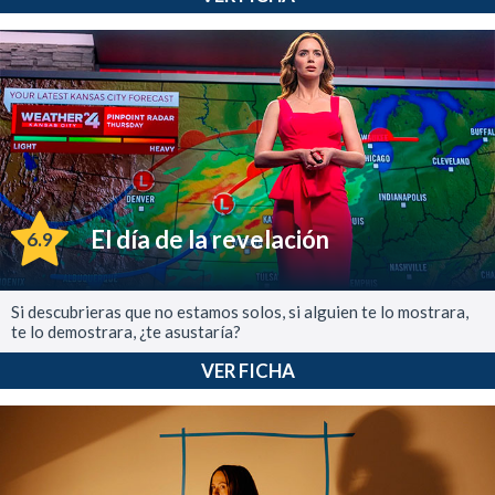
El día de la revelación
6.9
Si descubrieras que no estamos solos, si alguien te lo mostrara,
te lo demostrara, ¿te asustaría?
VER FICHA