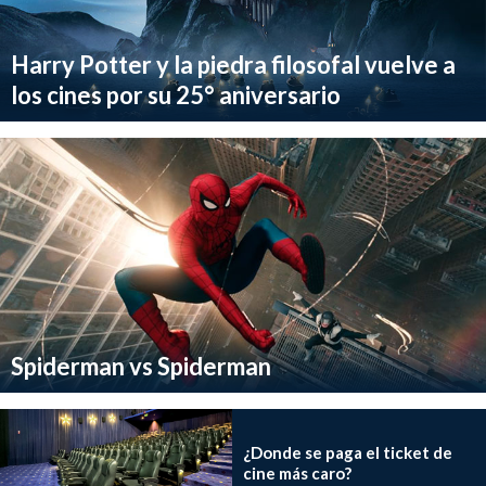
Harry Potter y la piedra filosofal vuelve a
los cines por su 25° aniversario
Spiderman vs Spiderman
¿Donde se paga el ticket de
cine más caro?