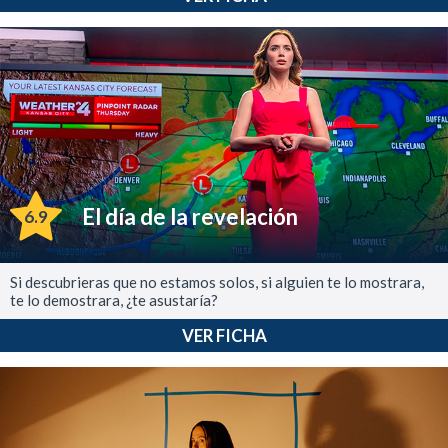
El día de la revelación
6.9
Si descubrieras que no estamos solos, si alguien te lo mostrara,
te lo demostrara, ¿te asustaría?
VER FICHA